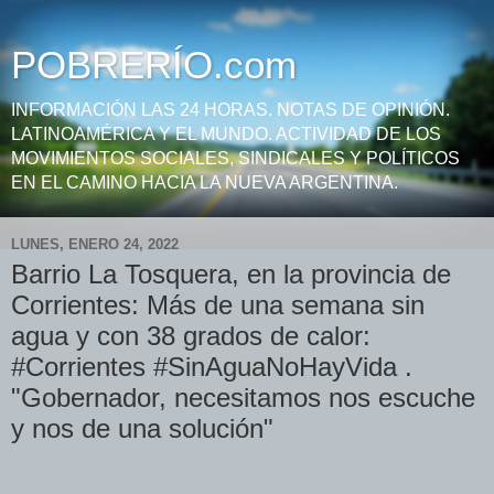
POBRERÍO.com
INFORMACIÓN LAS 24 HORAS. NOTAS DE OPINIÓN.
LATINOAMÉRICA Y EL MUNDO. ACTIVIDAD DE LOS
MOVIMIENTOS SOCIALES, SINDICALES Y POLÍTICOS
EN EL CAMINO HACIA LA NUEVA ARGENTINA.
LUNES, ENERO 24, 2022
Barrio La Tosquera, en la provincia de
Corrientes: Más de una semana sin
agua y con 38 grados de calor:
#Corrientes #SinAguaNoHayVida .
"Gobernador, necesitamos nos escuche
y nos de una solución"