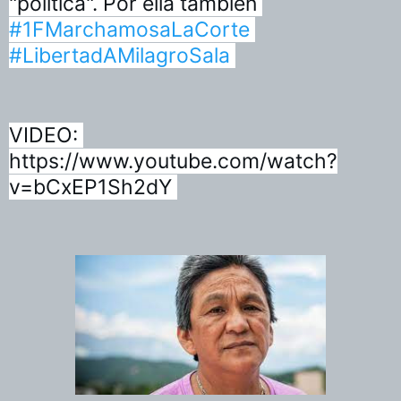
"política". Por ella también 
#1FMarchamosaLaCorte
#LibertadAMilagroSala
VIDEO: 
https://www.youtube.com/watch?
v=bCxEP1Sh2dY 