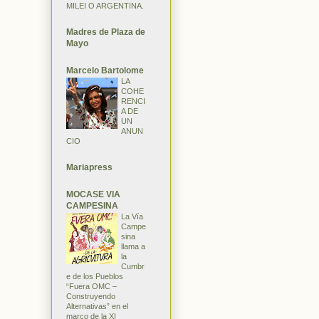
MILEI O ARGENTINA.
Madres de Plaza de
Mayo
Marcelo Bartolome
LA
COHE
RENCI
A DE
UN
ANUN
CIO
Mariapress
MOCASE VIA
CAMPESINA
La Vía
Campe
sina
llama a
la
Cumbr
e de los Pueblos
“Fuera OMC –
Construyendo
Alternativas” en el
marco de la XI