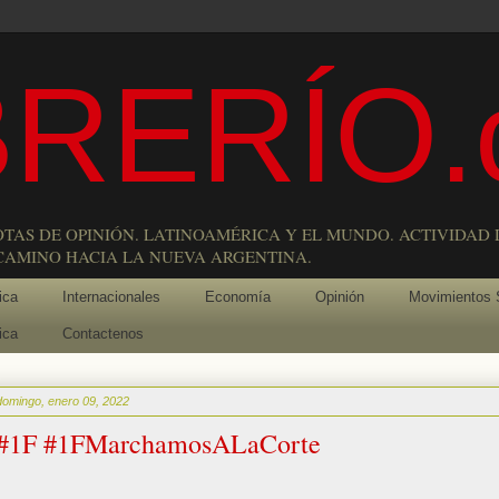
RERÍO.
OTAS DE OPINIÓN. LATINOAMÉRICA Y EL MUNDO. ACTIVIDAD 
 CAMINO HACIA LA NUEVA ARGENTINA.
ica
Internacionales
Economía
Opinión
Movimientos 
ica
Contactenos
domingo, enero 09, 2022
#1F #1FMarchamosALaCorte