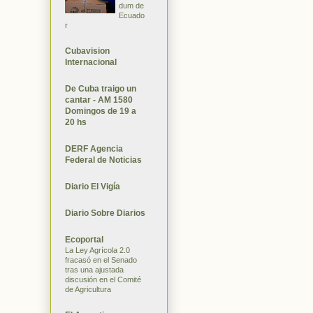
dum de
Ecuado
r
Cubavision
Internacional
De Cuba traigo un
cantar - AM 1580
Domingos de 19 a
20 hs
DERF Agencia
Federal de Noticias
Diario El Vigía
Diario Sobre Diarios
Ecoportal
La Ley Agrícola 2.0
fracasó en el Senado
tras una ajustada
discusión en el Comité
de Agricultura