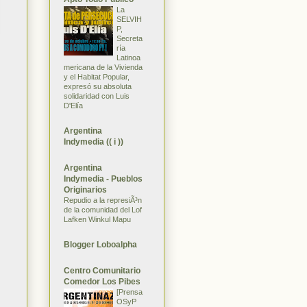
La
SELVIH
P,
Secreta
ría
Latinoa
mericana de la Vivienda
y el Habitat Popular,
expresó su absoluta
solidaridad con Luis
D'Elía
Argentina
Indymedia (( i ))
Argentina
Indymedia - Pueblos
Originarios
Repudio a la represiÃ³n
de la comunidad del Lof
Lafken Winkul Mapu
Blogger Loboalpha
Centro Comunitario
Comedor Los Pibes
[Prensa
OSyP