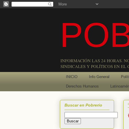
POB
INFORMACIÓN LAS 24 HORAS. N
SINDICALES Y POLÍTICOS EN EL
INICIO
Info General
Polít
Derechos Humanos
Latinoamér
Buscar en Pobrerío