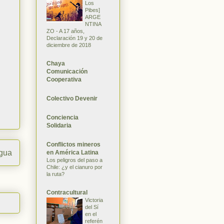
Los
Pibes]
ARGE
NTINA
ZO - A 17 años,
Declaración 19 y 20 de
diciembre de 2018
Chaya
Comunicación
Cooperativa
Colectivo Devenir
Conciencia
Solidaria
Conflictos mineros
igua
en América Latina
Los peligros del paso a
Chile: ¿y el cianuro por
la ruta?
Contracultural
Victoria
del Sí
en el
referén