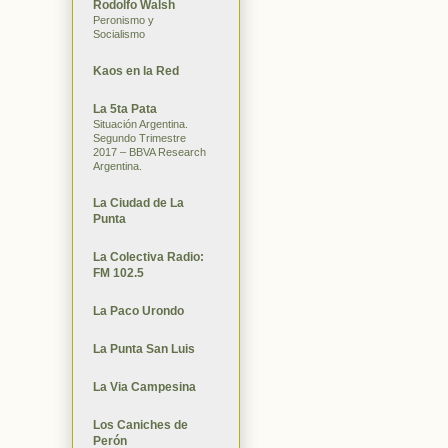
Rodolfo Walsh
Peronismo y
Socialismo
Kaos en la Red
La 5ta Pata
Situación Argentina.
Segundo Trimestre
2017 – BBVA Research
Argentina.
La Ciudad de La
Punta
La Colectiva Radio:
FM 102.5
La Paco Urondo
La Punta San Luis
La Via Campesina
Los Caniches de
Perón