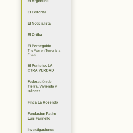
El Argentino
El Editorial
El Noticialista
El Ortiba
El Perseguido
The War on Terror is a
Fraud
El Punteño: LA
OTRA VERDAD
Federación de
Tierra, Vivienda y
Hábitat
Finca La Rosendo
Fundacion Padre
Luis Farinello
Investigaciones