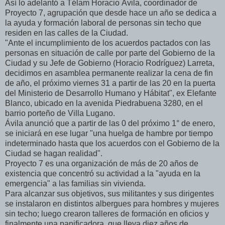
Así lo adelantó a Télam Horacio Ávila, coordinador de
Proyecto 7, agrupación que desde hace un año se dedica a
la ayuda y formación laboral de personas sin techo que
residen en las calles de la Ciudad.
"Ante el incumplimiento de los acuerdos pactados con las
personas en situación de calle por parte del Gobierno de la
Ciudad y su Jefe de Gobierno (Horacio Rodríguez) Larreta,
decidimos en asamblea permanente realizar la cena de fin
de año, el próximo viernes 31 a partir de las 20 en la puerta
del Ministerio de Desarrollo Humano y Hábitat", ex Elefante
Blanco, ubicado en la avenida Piedrabuena 3280, en el
barrio porteño de Villa Lugano.
Ávila anunció que a partir de las 0 del próximo 1° de enero,
se iniciará en ese lugar "una huelga de hambre por tiempo
indeterminado hasta que los acuerdos con el Gobierno de la
Ciudad se hagan realidad".
Proyecto 7 es una organización de más de 20 años de
existencia que concentró su actividad a la "ayuda en la
emergencia" a las familias sin vivienda.
Para alcanzar sus objetivos, sus militantes y sus dirigentes
se instalaron en distintos albergues para hombres y mujeres
sin techo; luego crearon talleres de formación en oficios y
finalmente una panificadora, que lleva diez años de