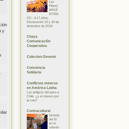
Los
Pibes]
ARGE
NTINA
ZO - A 17 años,
Declaración 19 y 20 de
ción
diciembre de 2018
a y
Chaya
Comunicación
Cooperativa
s
Colectivo Devenir
Conciencia
Solidaria
r
Conflictos mineros
en América Latina
Los peligros del paso a
Chile: ¿y el cianuro por
la ruta?
Contracultural
ilar
Victoria
del Sí
en el
referén