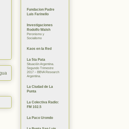
Fundacion Padre
Luis Farinello
Investigaciones
Rodolfo Walsh
Peronismo y
Socialismo
Kaos en la Red
La 5ta Pata
Situación Argentina.
Segundo Trimestre
2017 – BBVA Research
igua
Argentina.
La Ciudad de La
Punta
La Colectiva Radio:
FM 102.5
La Paco Urondo
La Punta San Luis