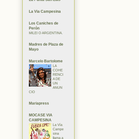
La Via Campesina
Los Caniches de
Perón
MILEI O ARGENTINA.
Madres de Plaza de
Mayo
Marcelo Bartolome
LA
COHE
RENCI
A DE
UN
ANUN
CIO
Mariapress
MOCASE VIA
CAMPESINA
La Vía
Campe
sina
llama a