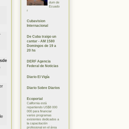
dum de
Ecuado
r
Cubavision
Internacional
r
De Cuba traigo un
cantar - AM 1580
Domingos de 19 a
20 hs
esde
DERF Agencia
Federal de Noticias
a
Diario El Vigía
er
Diario Sobre Diarios
Ecoportal
California está
repartiendo US$8 000
000 para financiar
varios programas
de
existentes dedicados a
la capacitación
profesional en el área