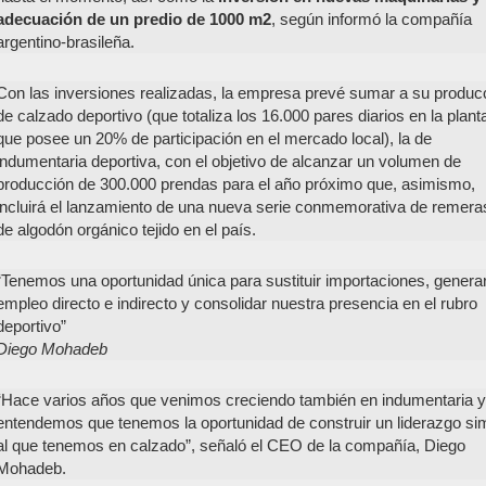
adecuación de un predio de 1000 m2
, según informó la compañía
argentino-brasileña.
Con las inversiones realizadas, la empresa prevé sumar a su produc
de calzado deportivo (que totaliza los 16.000 pares diarios en la plant
que posee un 20% de participación en el mercado local), la de
indumentaria deportiva, con el objetivo de alcanzar un volumen de
producción de 300.000 prendas para el año próximo que, asimismo,
incluirá el lanzamiento de una nueva serie conmemorativa de remera
de algodón orgánico tejido en el país.
“Tenemos una oportunidad única para sustituir importaciones, genera
empleo directo e indirecto y consolidar nuestra presencia en el rubro
deportivo”
Diego Mohadeb
“Hace varios años que venimos creciendo también en indumentaria y
entendemos que tenemos la oportunidad de construir un liderazgo sim
al que tenemos en calzado”, señaló el CEO de la compañía, Diego
Mohadeb.