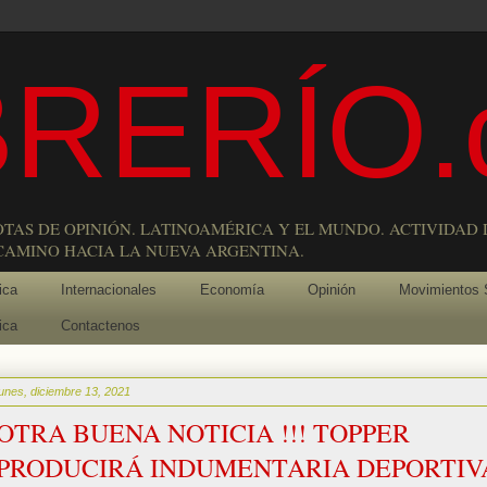
RERÍO.
OTAS DE OPINIÓN. LATINOAMÉRICA Y EL MUNDO. ACTIVIDAD 
 CAMINO HACIA LA NUEVA ARGENTINA.
ica
Internacionales
Economía
Opinión
Movimientos 
ica
Contactenos
lunes, diciembre 13, 2021
OTRA BUENA NOTICIA !!! TOPPER
PRODUCIRÁ INDUMENTARIA DEPORTIV