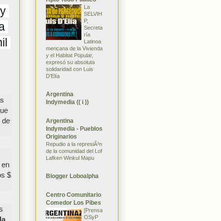
La
y 
SELVIH
P,
 
Secreta
ría
l 
Latinoa
mericana de la Vivienda
y el Habitat Popular,
expresó su absoluta
solidaridad con Luis
D'Elía
Argentina
ás
Indymedia (( i ))
que
d de
Argentina
Indymedia - Pueblos
Originarios
Repudio a la represiÃ³n
de la comunidad del Lof
Lafken Winkul Mapu
 en
os $
Blogger Loboalpha
Centro Comunitario
Comedor Los Pibes
s
[Prensa
OSyP
la