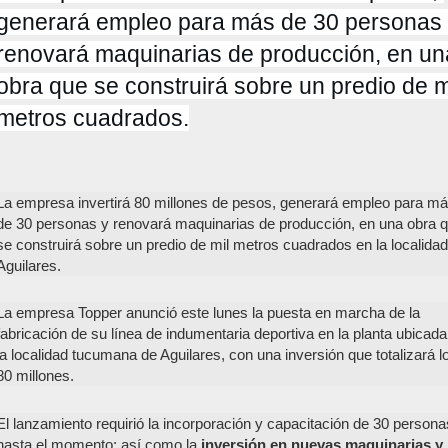
generará empleo para más de 30 personas 
renovará maquinarias de producción, en una
obra que se construirá sobre un predio de mi
metros cuadrados.
La empresa invertirá 80 millones de pesos, generará empleo para m
de 30 personas y renovará maquinarias de producción, en una obra 
se construirá sobre un predio de mil metros cuadrados en la localida
Aguilares.
La empresa Topper anunció este lunes la puesta en marcha de la
fabricación de su línea de indumentaria deportiva en la planta ubicada
la localidad tucumana de Aguilares, con una inversión que totalizará l
80 millones.
El lanzamiento requirió la incorporación y capacitación de 30 persona
hasta el momento; así como la
inversión en nuevas maquinarias y 