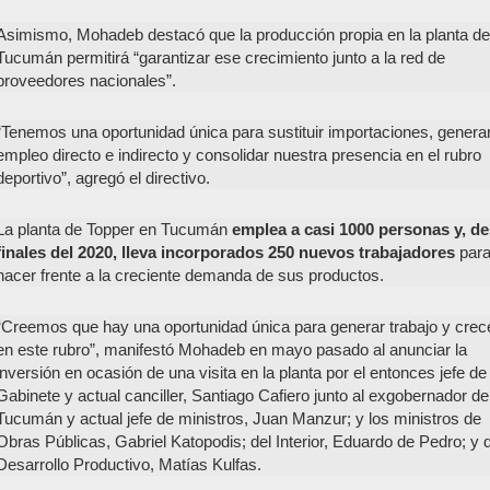
Asimismo, Mohadeb destacó que la producción propia en la planta de
Tucumán permitirá “garantizar ese crecimiento junto a la red de
proveedores nacionales”.
“Tenemos una oportunidad única para sustituir importaciones, genera
empleo directo e indirecto y consolidar nuestra presencia en el rubro
deportivo”, agregó el directivo.
La planta de Topper en Tucumán
emplea a casi 1000 personas y, d
finales del 2020, lleva incorporados 250 nuevos trabajadores
par
hacer frente a la creciente demanda de sus productos.
“Creemos que hay una oportunidad única para generar trabajo y crec
en este rubro”, manifestó Mohadeb en mayo pasado al anunciar la
inversión en ocasión de una visita en la planta por el entonces jefe de
Gabinete y actual canciller, Santiago Cafiero junto al exgobernador de
Tucumán y actual jefe de ministros, Juan Manzur; y los ministros de
Obras Públicas, Gabriel Katopodis; del Interior, Eduardo de Pedro; y 
Desarrollo Productivo, Matías Kulfas.