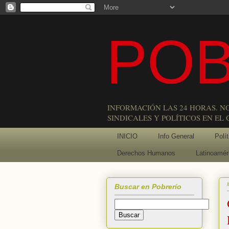
POB
INFORMACIÓN LAS 24 HORAS. N
SINDICALES Y POLÍTICOS EN EL
INICIO
Info General
Polít
Derechos Humanos
Latinoamér
Buscar en Pobrerío