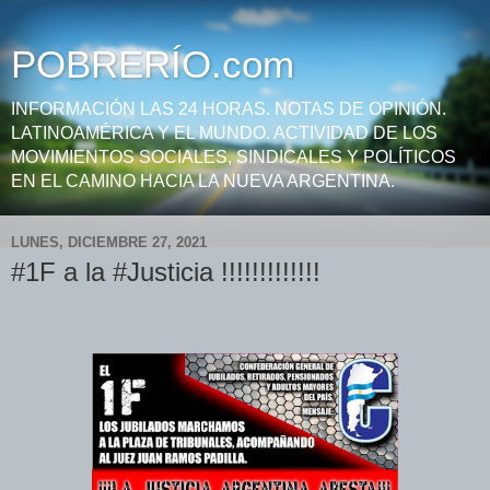
POBRERÍO.com
INFORMACIÓN LAS 24 HORAS. NOTAS DE OPINIÓN.
LATINOAMÉRICA Y EL MUNDO. ACTIVIDAD DE LOS
MOVIMIENTOS SOCIALES, SINDICALES Y POLÍTICOS
EN EL CAMINO HACIA LA NUEVA ARGENTINA.
LUNES, DICIEMBRE 27, 2021
#1F a la #Justicia !!!!!!!!!!!!!