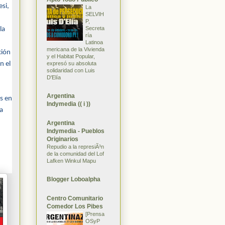
esi,
La
SELVIH
P,
Secreta
la
ría
Latinoa
mericana de la Vivienda
ción
y el Habitat Popular,
expresó su absoluta
n el
solidaridad con Luis
D'Elía
Argentina
os en
Indymedia (( i ))
a
Argentina
Indymedia - Pueblos
Originarios
Repudio a la represiÃ³n
de la comunidad del Lof
Lafken Winkul Mapu
Blogger Loboalpha
Centro Comunitario
Comedor Los Pibes
[Prensa
OSyP