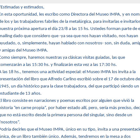
“Estimadas y estimados,
En esta oportunidad, les escribo como Directora del Museo IMPA, y en no
de los y las trabajadores fabriles de la metalúrgica, para invitarlas e invitarlo
nuestra próxima apertura el día 23/8 a las 15 hs. Ustedes forman parte de 
mailing dado que considero que -ya sea que nos hayan visitado, nos hayan
ayudado, o, simplemente, hayan hablado con nosotros- son, sin duda, ami
y amigas del Museo IMPA.
Como siempre, haremos nuestras ya clásicas visitas guiadas, las que
comenzarán a las 15:30 hs. y finalizarán esta vez a las 17:30 hs.
A las 18 hs., tenemos una actividad especial: el Museo IMPA los invita a la
presentación del libro que Alfredo Carlino escribió sobre el 17 de octubre de
1945, un día histórico para la clase trabajadora, del que participó siendo un
estudiante de 13 años.
El libro consiste en narraciones y poemas escritos por alguien que vivió la
historia “en carne propia”, por haber estado allí, pero, sería más preciso, dec
que no está escrito desde la primera persona del singular, sino desde un
“nosotros”.
Podría decirles que el Museo IMPA, único en su tipo, invita a una presentac
única, de un libro también único. Además, tendremos en la mesa a dos