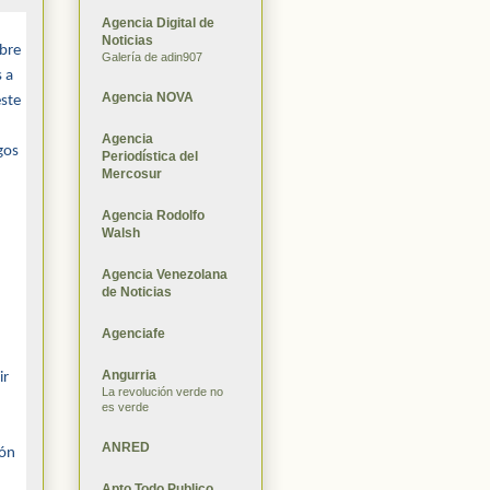
Agencia Digital de
Noticias
mbre
Galería de adin907
s a
Agencia NOVA
este
Agencia
gos
Periodística del
Mercosur
Agencia Rodolfo
Walsh
Agencia Venezolana
de Noticias
Agenciafe
Angurria
ir
La revolución verde no
es verde
ANRED
ión
Apto Todo Publico