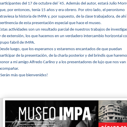
participantes del 17 de octubre del ‘45. Además del autor, estará Julio Morr
que, por entonces, tenía 15 años y era obrero. Por otro lado, el peronismo
atraviesa la historia de IMPA y, por supuesto, de la clase trabajadora, de ahí 
pertinencia de esta presentación especial que hace el museo.
Estas actividades son un resultado parcial de nuestros trabajos de investiga
y de extensión, los que hacemos en un verdadero intercambio horizontal co
grupo fabril de IMPA.
Desde luego, que los esperamos y estaremos encantados de que puedan
participar de la presentación, de la charla posterior y del brindis que harem
honor a mi amigo Alfredo Carlino y a los presentadores de lujo que nos van 
acompañar.
¡Serán más que bienvenidxs!