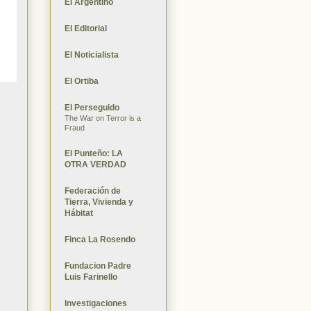
El Argentino
El Editorial
El Noticialista
El Ortiba
El Perseguido
The War on Terror is a
Fraud
El Punteño: LA
OTRA VERDAD
Federación de
Tierra, Vivienda y
Hábitat
Finca La Rosendo
Fundacion Padre
Luis Farinello
Investigaciones