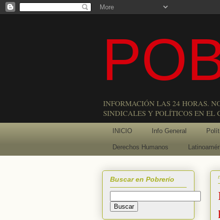
POB
INFORMACIÓN LAS 24 HORAS. N
SINDICALES Y POLÍTICOS EN EL
INICIO
Info General
Polít
Derechos Humanos
Latinoamér
Buscar en Pobrerío