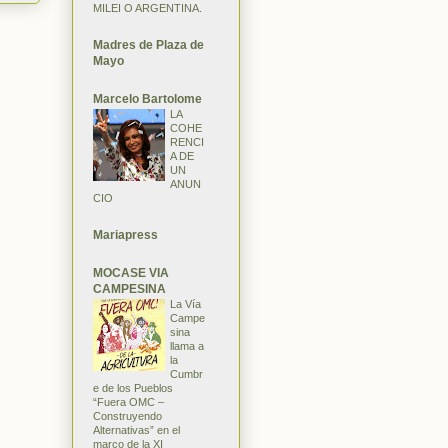
MILEI O ARGENTINA.
Madres de Plaza de
Mayo
Marcelo Bartolome
LA
COHE
RENCI
A DE
UN
ANUN
CIO
Mariapress
MOCASE VIA
CAMPESINA
La Vía
Campe
sina
llama a
la
Cumbr
e de los Pueblos
“Fuera OMC –
Construyendo
Alternativas” en el
marco de la XI