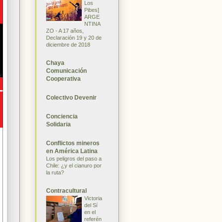
Los
Pibes]
ARGE
NTINA
ZO - A 17 años,
Declaración 19 y 20 de
diciembre de 2018
Chaya
Comunicación
Cooperativa
Colectivo Devenir
Conciencia
Solidaria
Conflictos mineros
en América Latina
Los peligros del paso a
Chile: ¿y el cianuro por
la ruta?
Contracultural
Victoria
del Sí
en el
referén