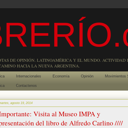
RERÍO.
OTAS DE OPINIÓN. LATINOAMÉRICA Y EL MUNDO. ACTIVIDAD 
 CAMINO HACIA LA NUEVA ARGENTINA.
ica
Internacionales
Economía
Opinión
Movimientos 
ica
Contactenos
martes, agosto 19, 2014
Importante: Visita al Museo IMPA y
presentación del libro de Alfredo Carlino ////