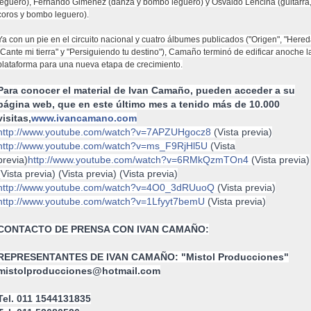
leguero), Fernando Giménez (danza y bombo legüero) y Osvaldo Lencina (guitarra
coros y bombo leguero).
Ya con un pie en el circuito nacional y cuatro álbumes publicados ("Origen", "Hered
"Cante mi tierra" y "Persiguiendo tu destino"), Camaño terminó de edificar anoche l
plataforma para una nueva etapa de crecimiento.
Para conocer el material de Ivan Camaño, pueden acceder a su
página web, que en este último mes a tenido más de 10.000
visitas,
www.ivancamano.com
http://www.youtube.com/watch?v=7APZUHgocz8
(Vista previa)
http://www.youtube.com/watch?v=ms_F
9RjHl5U
(Vista
previa)
http://www.youtube.com/watch?v=6RMkQzmTOn4
(Vista previa)
(Vista previa) (Vista previa) (Vista previa)
http://www.youtube.com/watch?v=4O0_3dRUuoQ
(Vista previa)
http://www.youtube.com/watch?v=1Lfyyt7bemU
(Vista previa)
CONTACTO DE PRENSA CON IVAN CAMAÑO:
REPRESENTANTES DE IVAN CAMAÑO: "Mistol Producciones"
mistolproducciones@hotmail.com
Tel. 011 1544131835