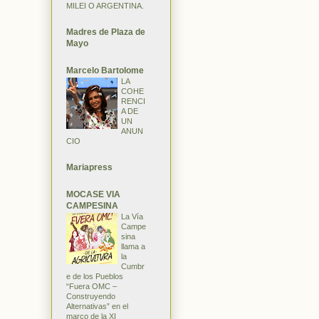
MILEI O ARGENTINA.
Madres de Plaza de
Mayo
Marcelo Bartolome
LA
COHE
RENCI
A DE
UN
ANUN
CIO
Mariapress
MOCASE VIA
CAMPESINA
La Vía
Campe
sina
llama a
la
Cumbr
e de los Pueblos
“Fuera OMC –
Construyendo
Alternativas” en el
marco de la XI