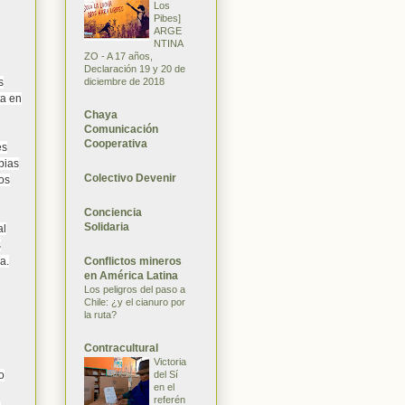
Los
Pibes]
ARGE
NTINA
ZO - A 17 años,
Declaración 19 y 20 de
diciembre de 2018
s
ta en
Chaya
Comunicación
Cooperativa
és
pias
Colectivo Devenir
os
Conciencia
Solidaria
al
s
Conflictos mineros
a.
en América Latina
Los peligros del paso a
Chile: ¿y el cianuro por
la ruta?
Contracultural
Victoria
del Sí
o
en el
referén