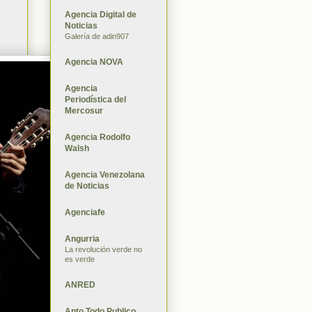
Agencia Digital de
Noticias
Galería de adin907
Agencia NOVA
Agencia
Periodística del
Mercosur
Agencia Rodolfo
Walsh
Agencia Venezolana
de Noticias
Agenciafe
Angurria
La revolución verde no
es verde
ANRED
Apto Todo Publico