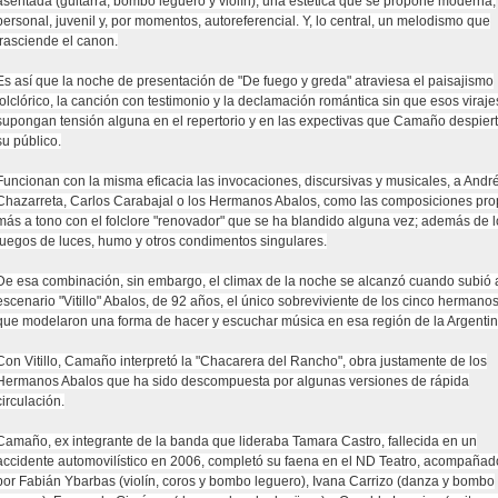
asentada (guitarra, bombo leguero y violín), una estética que se propone moderna,
personal, juvenil y, por momentos, autoreferencial. Y, lo central, un melodismo que
trasciende el canon.
Es así que la noche de presentación de "De fuego y greda" atraviesa el paisajismo
folclórico, la canción con testimonio y la declamación romántica sin que esos viraje
supongan tensión alguna en el repertorio y en las expectivas que Camaño despier
su público.
Funcionan con la misma eficacia las invocaciones, discursivas y musicales, a Andr
Chazarreta, Carlos Carabajal o los Hermanos Abalos, como las composiciones pro
más a tono con el folclore "renovador" que se ha blandido alguna vez; además de l
juegos de luces, humo y otros condimentos singulares.
De esa combinación, sin embargo, el climax de la noche se alcanzó cuando subió 
escenario "Vitillo" Abalos, de 92 años, el único sobreviviente de los cinco hermano
que modelaron una forma de hacer y escuchar música en esa región de la Argentin
Con Vitillo, Camaño interpretó la "Chacarera del Rancho", obra justamente de los
Hermanos Abalos que ha sido descompuesta por algunas versiones de rápida
circulación.
Camaño, ex integrante de la banda que lideraba Tamara Castro, fallecida en un
accidente automovilístico en 2006, completó su faena en el ND Teatro, acompañad
por Fabián Ybarbas (violín, coros y bombo leguero), Ivana Carrizo (danza y bombo