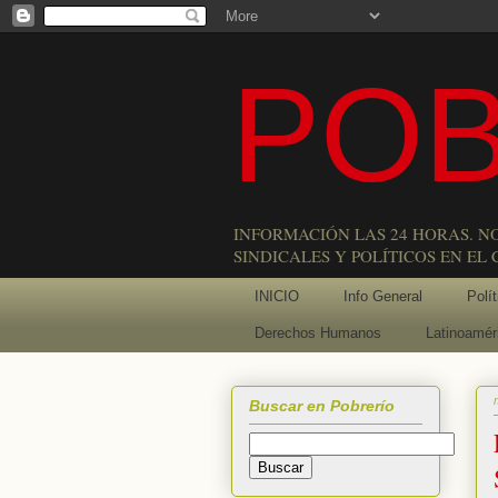
POB
INFORMACIÓN LAS 24 HORAS. N
SINDICALES Y POLÍTICOS EN EL
INICIO
Info General
Polít
Derechos Humanos
Latinoamér
Buscar en Pobrerío