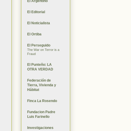
El Argentino
El Editorial
El Noticialista
El Ortiba
El Perseguido
The War on Terror is a
Fraud
El Punteño: LA
OTRA VERDAD
Federación de
Tierra, Vivienda y
Hábitat
Finca La Rosendo
Fundacion Padre
Luis Farinello
Investigaciones