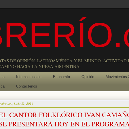
RERÍO.
OTAS DE OPINIÓN. LATINOAMÉRICA Y EL MUNDO. ACTIVIDAD 
 CAMINO HACIA LA NUEVA ARGENTINA.
ica
Internacionales
Economía
Opinión
Movimientos 
ica
Contactenos
miércoles, junio 11, 2014
EL CANTOR FOLKLÓRICO IVAN CAMAÑ
SE PRESENTARÁ HOY EN EL PROGRAM