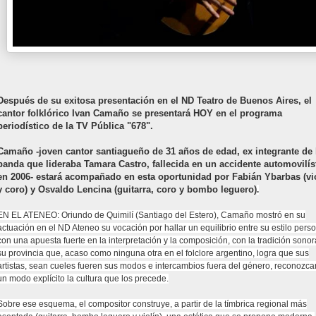
Después de su exitosa presentación en el ND Teatro de Buenos Aires, el
cantor folklórico Ivan Camaño se presentará HOY en el programa
periodístico de la TV Pública "678".
Camaño -joven cantor santiagueño de 31 años de edad, ex integrante de 
banda que lideraba Tamara Castro, fallecida en un accidente automovilís
en 2006- estará acompañado en esta oportunidad por Fabián Ybarbas (vi
y coro) y Osvaldo Lencina (guitarra, coro y bombo leguero)
.
EN EL ATENEO: Oriundo de Quimilí (Santiago del Estero), Camaño mostró en su
actuación en el ND Ateneo su vocación por hallar un equilibrio entre su estilo perso
con una apuesta fuerte en la interpretación y la composición, con la tradición sono
su provincia que, acaso como ninguna otra en el folclore argentino, logra que sus
artistas, sean cueles fueren sus modos e intercambios fuera del género, reconozca
un modo explícito la cultura que los precede.
Sobre ese esquema, el compositor construye, a partir de la tímbrica regional más