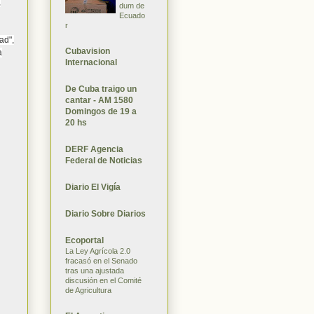
,
dum de
Ecuado
r
ad",
Cubavision
a
Internacional
De Cuba traigo un
cantar - AM 1580
Domingos de 19 a
20 hs
DERF Agencia
Federal de Noticias
Diario El Vigía
Diario Sobre Diarios
Ecoportal
La Ley Agrícola 2.0
fracasó en el Senado
tras una ajustada
discusión en el Comité
de Agricultura