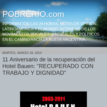
POBRERÍO.com
INFORMACIÓN LAS 24 HORAS. NOTAS DE OPINIÓN.
LATINOAMÉRICA Y EL MUNDO. ACTIVIDAD DE LOS
MOVIMIENTOS SOCIALES, SINDICALES Y POLÍTICOS
EN EL CAMINO HACIA LA NUEVA ARGENTINA.
MARTES, MARZO 18, 2014
11 Aniversario de la recuperación del
Hotel Bauen: "RECUPERADO CON
TRABAJO Y DIGNIDAD"