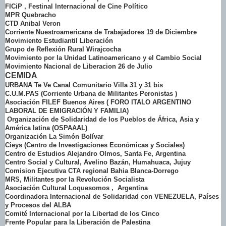
FICiP , Festinal Internacional de Cine Político
MPR Quebracho
CTD Anibal Veron
Corriente Nuestroamericana de Trabajadores 19 de Diciembre
Movimiento Estudiantil Liberación
Grupo de Reflexión Rural Wirajcocha
Movimiento por la Unidad Latinoamericano y el Cambio Social
Movimiento Nacional de Liberacion 26 de Julio
CEMIDA
URBANA Te Ve Canal Comunitario Villa 31 y 31 bis
C.U.M.PAS (Corriente Urbana de Militantes Peronistas )
Asociación FILEF Buenos Aires ( FORO ITALO ARGENTINO
LABORAL DE EMIGRACIÓN Y FAMILIA)
Organización de Solidaridad de los Pueblos de África, Asia y
América latina (OSPAAAL)
Organización La Simón Bolívar
Cieys (Centro de Investigaciones Económicas y Sociales)
Centro de Estudios Alejandro Olmos, Santa Fe, Argentina
Centro Social y Cultural, Avelino Bazán, Humahuaca, Jujuy
Comision Ejecutiva CTA regional Bahia Blanca-Dorrego
MRS, Militantes por la Revolución Socialista
Asociación Cultural Loquesomos , Argentina
Coordinadora Internacional de Solidaridad con VENEZUELA, Países
y Procesos del ALBA
Comité Internacional por la Libertad de los Cinco
Frente Popular para la Liberación de Palestina