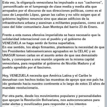
Esta vez, la oligarquía venezolana ha impulsado a sus "cachorros",
personificado en el lumpenaje de clase media y media alta que
arropados por el discurso de sus direcciones políticas, como es el
caso de Leopoldo López, ganan las calles y no sólo exigen que el
gobierno legítimo renuncie sino que atacan edificios de la
infraestructura urbana y asesinan a militantes populares, como es el
caso del lider comunitario Juan Montoya del barrio 23 de Enero.
Frente a esta nueva ofensiva imperialista se hace necesario que la
solidaridad internacional con el pueblo y el gobierno de
VENEZUELA se haga sentir de forma superlativa.
En ese sentido, los abajo firmantes, planteamos la necesidad de que
los Presidentes latinoamericanos agrupados en la CELAC y en
UNASUR tomen cartas en el asunto antes de que sea demasiado
tarde, y convoquen a una reunión urgente en la misma capital
venezolana, para respaldar al gobierno de Nicolás Maduro y al
pueblo agredido por el fascismo.
Hoy, VENEZUELA necesita que América Latina y el Caribe le
devuelvan con hechos todas las muestras de apoyo que ese país ha
ido gestando hacia nuestro continente a lo largo de estos 15 años de
mandato revolucionario.
Por otra parte, desde los movimientos populares y personalidades
que apoyan la Revolución Bolivariana, nos autoconvocamos para
estar alertas y movilizados para responder a los intentos