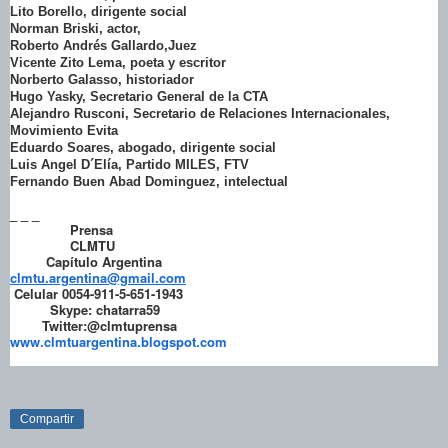
Lito Borello, dirigente social
Norman Briski, actor,
Roberto Andrés Gallardo,Juez
Vicente Zito Lema, poeta y escritor
Norberto Galasso, historiador
Hugo Yasky, Secretario General de la CTA
Alejandro Rusconi, Secretario de Relaciones Internacionales,
Movimiento Evita
Eduardo Soares, abogado, dirigente social
Luis Angel D´Elía, Partido MILES, FTV
Fernando Buen Abad Dominguez, intelectual
_ _ _
Prensa
CLMTU
Capítulo Argentina
clmtu.argentina@gmail.com
Celular 0054-911-5-651-1943
Skype: chatarra59
Twitter:@clmtuprensa
www.clmtuargentina.blogspot.com
Compartir