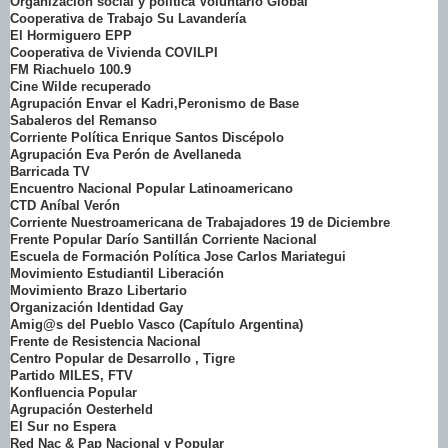
Organización social y política Voluntario Global
Cooperativa de Trabajo Su Lavandería
El Hormiguero EPP
Cooperativa de Vivienda COVILPI
FM Riachuelo 100.9
Cine Wilde recuperado
Agrupación Envar el Kadri,Peronismo de Base
Sabaleros del Remanso
Corriente Política Enrique Santos Discépolo
Agrupación Eva Perón de Avellaneda
Barricada TV
Encuentro Nacional Popular Latinoamericano
CTD Aníbal Verón
Corriente Nuestroamericana de Trabajadores 19 de Diciembre
Frente Popular Darío Santillán Corriente Nacional
Escuela de Formación Política Jose Carlos Mariategui
Movimiento Estudiantil Liberación
Movimiento Brazo Libertario
Organización Identidad Gay
Amig@s del Pueblo Vasco (Capítulo Argentina)
Frente de Resistencia Nacional
Centro Popular de Desarrollo , Tigre
Partido MILES, FTV
Konfluencia Popular
Agrupación Oesterheld
El Sur no Espera
Red Nac & Pap Nacional y Popular