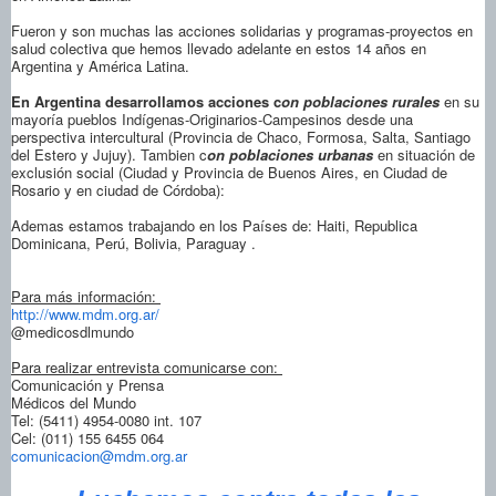
Fueron y son muchas las acciones solidarias y programas-proyectos en
salud colectiva que hemos llevado adelante en estos 14 años en
Argentina y América Latina.
En Argentina desarrollamos acciones c
on poblaciones rurales
en su
mayoría pueblos Indígenas-Originarios-Campesinos desde una
perspectiva intercultural (Provincia de Chaco, Formosa, Salta, Santiago
del Estero y Jujuy). Tambien c
on poblaciones urbanas
en situación de
exclu­sión social (Ciudad y Provincia de Buenos Aires, en Ciudad de
Rosario y en ciudad de Córdoba):
Ademas estamos trabajando en los Países de: Haiti, Republica
Dominicana, Perú, Bolivia, Paraguay .
Para más información:
http://www.mdm.org.ar/
@medicosdlmundo
Para realizar entrevista comunicarse con:
Comunicación y Prensa
Médicos del Mundo
Tel: (5411) 4954-0080 int. 107
Cel: (011) 155 6455 064
comunicacion@mdm.org.ar