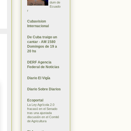
dum de
Ecuado
r
Cubavision
Internacional
De Cuba traigo un
cantar - AM 1580
Domingos de 19 a
20 hs
DERF Agencia
Federal de Noticias
Diario El Vigía
Diario Sobre Diarios
Ecoportal
La Ley Agrícola 2.0
fracasó en el Senado
tras una ajustada
discusión en el Comité
de Agricultura