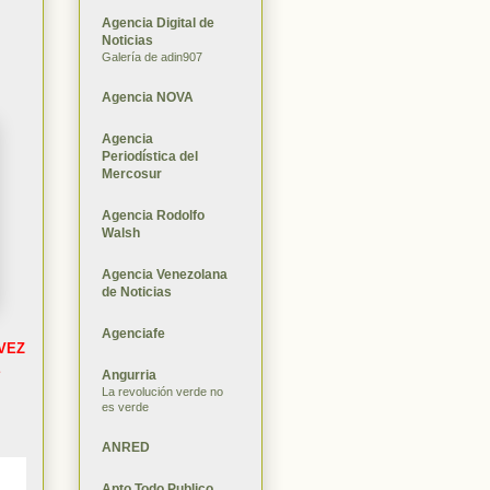
Agencia Digital de
Noticias
Galería de adin907
Agencia NOVA
Agencia
Periodística del
Mercosur
Agencia Rodolfo
Walsh
Agencia Venezolana
de Noticias
Agenciafe
VEZ
E
Angurria
La revolución verde no
es verde
ANRED
Apto Todo Publico