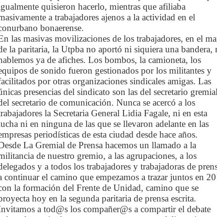
igualmente quisieron hacerlo, mientras que afiliaba
masivamente a trabajadores ajenos a la actividad en el
conurbano bonaerense.
En las
masivas
movilizaciones de los trabajadores, en el m
de la paritaria, la Utpba no aportó ni siquiera una bandera,
hablemos ya de afiches. Los bombos, la camioneta, los
equipos de sonido fueron gestionados por los militantes y
facilitados por otras organizaciones sindicales amigas. Las
únicas presencias del sindicato son las del secretario gremia
del secretario de comunicación. Nunca se acercó a los
trabajadores la Secretaria General Lidia Fagale, ni en esta
lucha ni en ninguna de las que se llevaron adelante en las
empresas periodísticas de
esta ciudad desde hace años.
Desde La Gremial de Prensa hacemos un llamado a la
militancia de nuestro gremio, a las agrupaciones, a los
delegados y a todos los trabajadores y trabajadoras de prens
a continuar el camino que empezamos a trazar juntos en 2
con la formación del Frente de Unidad, camino que se
proyecta hoy en la segunda paritaria de prensa escrita.
Invitamos a tod@s los compañer@s a compartir el debate