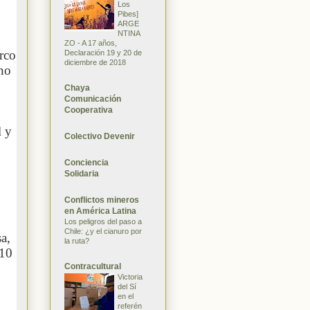
Los
Pibes]
ARGE
NTINA
ZO - A 17 años,
arco
Declaración 19 y 20 de
diciembre de 2018
 no
Chaya
Comunicación
Cooperativa
l y
Colectivo Devenir
Conciencia
Solidaria
Conflictos mineros
en América Latina
Los peligros del paso a
Chile: ¿y el cianuro por
a,
la ruta?
010
Contracultural
Victoria
del Sí
en el
referén