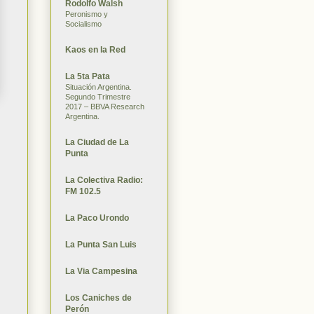
Rodolfo Walsh
Peronismo y
Socialismo
Kaos en la Red
La 5ta Pata
Situación Argentina.
Segundo Trimestre
2017 – BBVA Research
Argentina.
La Ciudad de La
Punta
La Colectiva Radio:
FM 102.5
La Paco Urondo
La Punta San Luis
La Via Campesina
Los Caniches de
Perón