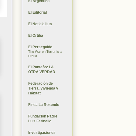
El Argentino
El Editorial
El Noticialista
El Ortiba
El Perseguido
The War on Terror is a
Fraud
El Punteño: LA
OTRA VERDAD
Federación de
Tierra, Vivienda y
Hábitat
Finca La Rosendo
Fundacion Padre
Luis Farinello
Investigaciones