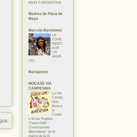
MILEI O ARGENTINA.
Madres de Plaza de
Mayo
Marcelo Bartolome
LA
COHE
RENCI
A DE
UN
ANUN
CIO
Mariapress
MOCASE VIA
CAMPESINA
La Vía
Campe
sina
llama a
la
Cumbr
e de los Pueblos
igua
“Fuera OMC –
Construyendo
Alternativas” en el
marco de la XI