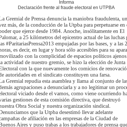
Informa
Declaración frente al fraude electoral en UTPBA
La Gremial de Prensa denuncia la maniobra fraudulenta, u
vez más, de la conducción de la Utpba para perpetuarse en 
poder que ejerce desde 1984. Anoche, insólitamente en El
Palomar, a 25 kilómetros del epicentro actual de las luchas
las #ParitariasPrensa2013 empujadas por las bases, y a las 
horas, es decir, en lugar y hora sólo accesibles para su apar
movilizado con la complicidad de espacios políticos ajenos
la actividad de nuestro gremio, se hizo la elección de Junta
Electoral con la que nuevamente los comicios de renovaci
de autoridades en el sindicato constituyen una farsa.
La Gremial repudia esta asamblea y llama al conjunto de la
demás agrupaciones a denunciarla y a no legitimar un proc
electoral viciado desde el vamos, como viene ocurriendo h
varias gestiones de esta comisión directiva, que destruyó
nuestra Obra Social y nuestra organización sindical.
Denunciamos que la Utpba desestimó llevar adelante
campañas de afiliación en las empresas de la Ciudad de
Buenos Aires y puso trabas a los trabajadores de prensa qu