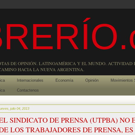
RERÍO.
OTAS DE OPINIÓN. LATINOAMÉRICA Y EL MUNDO. ACTIVIDAD 
 CAMINO HACIA LA NUEVA ARGENTINA.
ica
Internacionales
Economía
Opinión
Movimientos 
ica
Contactenos
jueves, julio 04, 2013
EL SINDICATO DE PRENSA (UTPBA) NO 
DE LOS TRABAJADORES DE PRENSA, ES