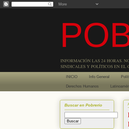
POB
INFORMACIÓN LAS 24 HORAS. N
SINDICALES Y POLÍTICOS EN EL
INICIO
Info General
Polít
Derechos Humanos
Latinoamér
Buscar en Pobrerío