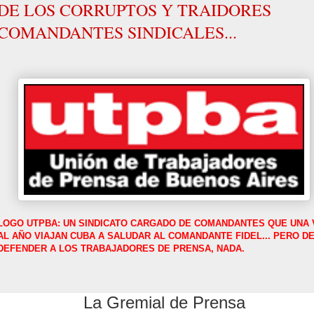
DE LOS CORRUPTOS Y TRAIDORES
COMANDANTES SINDICALES...
LOGO UTPBA: UN SINDICATO CARGADO DE COMANDANTES QUE UNA 
AL AÑO VIAJAN CUBA A SALUDAR AL COMANDANTE FIDEL... PERO D
DEFENDER A LOS TRABAJADORES DE PRENSA, NADA.
La Gremial de Prensa