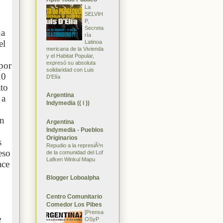
La
SELVIH
P,
Secreta
na
ría
el
Latinoa
mericana de la Vivienda
y el Habitat Popular,
expresó su absoluta
 por
solidaridad con Luis
20
D'Elía
ato
Argentina
 a
Indymedia (( i ))
ón
Argentina
Indymedia - Pueblos
Originarios
s
Repudio a la represiÃ³n
eso
de la comunidad del Lof
Lafken Winkul Mapu
ace
Blogger Loboalpha
Centro Comunitario
Comedor Los Pibes
[Prensa
e
OSyP