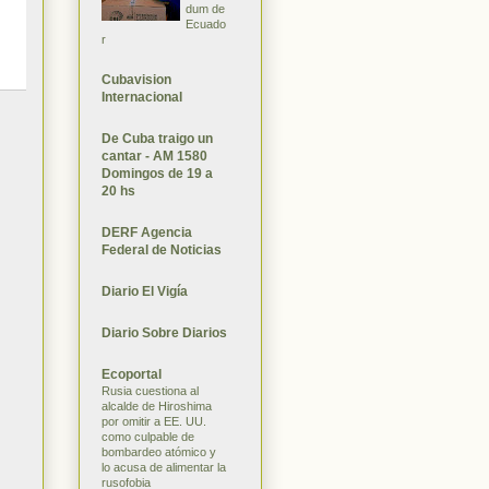
dum de
Ecuado
r
Cubavision
Internacional
De Cuba traigo un
cantar - AM 1580
Domingos de 19 a
20 hs
DERF Agencia
Federal de Noticias
Diario El Vigía
Diario Sobre Diarios
Ecoportal
Rusia cuestiona al
alcalde de Hiroshima
por omitir a EE. UU.
como culpable de
bombardeo atómico y
lo acusa de alimentar la
rusofobia