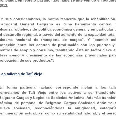
concluida en febrero pasado, tras haberse intervenido en octubr
2012.
En sus considerandos, la norma recuerda que la rehabilitación
Ferrocarril General Belgrano es "una herramienta central 
alcanzar objetivos de política económica general y en particular 
el desarrollo regional, a través del aumento de la capacidad total
sistema nacional de transporte de cargas". Y "permitir as
conexión entre los centros de producción con los puertos y
centros de acopio y consumo, resultando éste un factor clave e
desempeño y crecimiento de las economías provinciales par
colocación de sus productos".
Los talleres de Tafí Viejo
En forma particular, aclara, corresponde incluir a los tall
ferroviarios de Tafí Viejo entre los activos a ser transferid
Belgrano Cargas y Logística Sociedad Anónima. Además transferi
nómina de personal de Belgrano Cargas Sociedad Anónima a
nueva sociedad, reconociéndoles la antigüedad, categorí
remuneración actual, así como su estabilidad laboral, y el pers