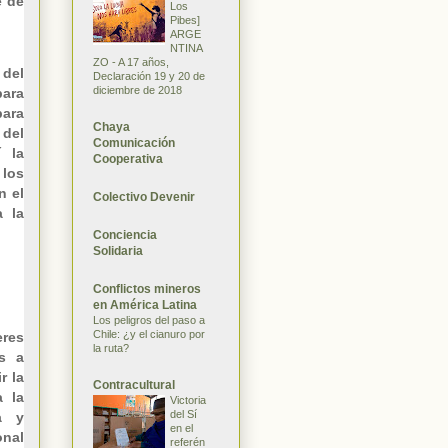
e de
Los
Pibes]
ARGE
NTINA
ZO - A 17 años,
 del
Declaración 19 y 20 de
diciembre de 2018
para
para
Chaya
 del
Comunicación
í la
Cooperativa
 los
n el
Colectivo Devenir
a la
Conciencia
Solidaria
Conflictos mineros
en América Latina
Los peligros del paso a
Chile: ¿y el cianuro por
eres
la ruta?
os a
r la
Contracultural
 la
Victoria
del Sí
a y
en el
onal
referén