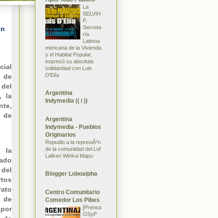
La
SELVIH
P,
Secreta
ón
ría
Latinoa
mericana de la Vivienda
y el Habitat Popular,
expresó su absoluta
cial
solidaridad con Luis
D'Elía
y de
 del
Argentina
, la
Indymedia (( i ))
nte,
s de
Argentina
Indymedia - Pueblos
Originarios
Repudio a la represiÃ³n
de la comunidad del Lof
 la
Lafken Winkul Mapu
tado
 del
Blogger Loboalpha
tos
rato
Centro Comunitario
 de
Comedor Los Pibes
[Prensa
por
OSyP