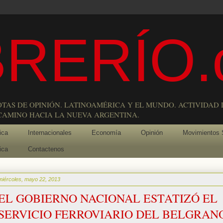
RERÍO.
OTAS DE OPINIÓN. LATINOAMÉRICA Y EL MUNDO. ACTIVIDAD 
 CAMINO HACIA LA NUEVA ARGENTINA.
ica
Internacionales
Economía
Opinión
Movimientos 
ica
Contactenos
miércoles, mayo 22, 2013
EL GOBIERNO NACIONAL ESTATIZÓ EL
SERVICIO FERROVIARIO DEL BELGRAN