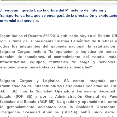
El ferrocarril quedó bajo la órbita del Ministerio del Interior y
Transporte, cartera que se encargará de la prestación y explotaci
comercial del servicio.
Según indica el Decreto 566/2013 publicado hoy en el Boletín Ofi
con la firma de la presidenta Cristina Fernández de Kirchner 
todos los integrantes del gabinete nacional, la estatización
Belgrano Cargas incluirá "la operación y logística de trenes
atención de estaciones, el mantenimiento del material roda
infraestructura, equipos, terminales de carga y servicio
telecomunicaciones y todas las demás actividades".
Belgrano Cargas y Logística SA estará integrada por
Administración de Infraestructuras Ferroviarias Sociedad del Es
(ADIF SE), por la Sociedad Operadora Ferroviaria Sociedad
Estado (SOF SE) y por la Administración General de Puer
Sociedad del Estado (AGP SE). La gestión y operación del cont
de gerenciamiento celebrado con la Sociedad Operadora
Emergencia Sociedad Anónima (SOESA) había sido dada 