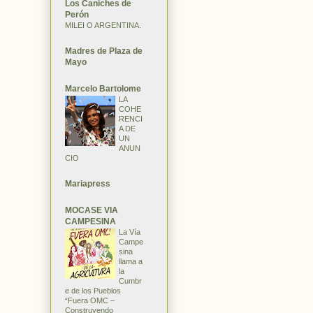
Los Caniches de
Perón
MILEI O ARGENTINA.
Madres de Plaza de
Mayo
Marcelo Bartolome
LA
COHE
RENCI
A DE
UN
ANUN
CIO
Mariapress
MOCASE VIA
CAMPESINA
La Vía
Campe
sina
llama a
la
Cumbr
e de los Pueblos
“Fuera OMC –
Construyendo