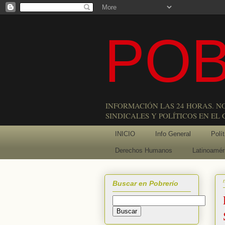
POB
INFORMACIÓN LAS 24 HORAS. N
SINDICALES Y POLÍTICOS EN EL
INICIO
Info General
Polít
Derechos Humanos
Latinoamér
Buscar en Pobrerío