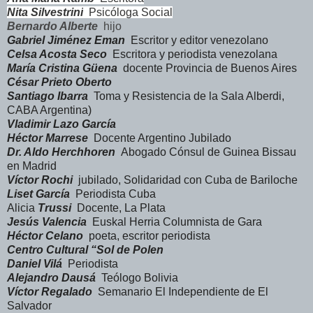
Nita Silvestrini
Psicóloga Social
Bernardo Alberte
hijo
Gabriel Jiménez Eman
Escritor y editor venezolano
Celsa Acosta Seco
Escritora y periodista venezolana
María Cristina Güena
docente Provincia de Buenos Aires
César Prieto Oberto
Santiago Ibarra
Toma y Resistencia de la Sala Alberdi,
CABA Argentina)
Vladimir Lazo García
Héctor Marrese
Docente Argentino Jubilado
Dr. Aldo Herchhoren
Abogado Cónsul de Guinea Bissau
en Madrid
Víctor Rochi
jubilado, Solidaridad con Cuba de Bariloche
Liset García
Periodista Cuba
Alicia
Trussi
Docente, La Plata
Jesús Valencia
Euskal Herria Columnista de Gara
Héctor Celano
poeta, escritor periodista
Centro Cultural “Sol de Polen
Daniel Vilá
Periodista
Alejandro Dausá
Teólogo Bolivia
Víctor Regalado
Semanario El Independiente de El
Salvador