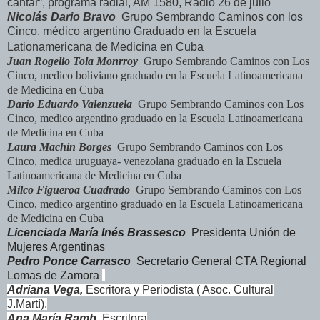
cantar”, programa radial, AM 1580, Radio 26 de julio
Nicolás Dario Bravo
Grupo Sembrando Caminos con los
Cinco, médico argentino Graduado en la Escuela
Lationamericana de Medicina en Cuba
Juan Rogelio Tola Monrroy
Grupo Sembrando Caminos con Los
Cinco, medico boliviano graduado en la Escuela Latinoamericana
de Medicina en Cuba
Dario Eduardo Valenzuela
Grupo Sembrando Caminos con Los
Cinco, medico argentino graduado en la Escuela Latinoamericana
de Medicina en Cuba
Laura Machin Borges
Grupo Sembrando Caminos con Los
Cinco, medica uruguaya- venezolana graduado en la Escuela
Latinoamericana de Medicina en Cuba
Milco Figueroa Cuadrado
Grupo Sembrando Caminos con Los
Cinco, medico argentino graduado en la Escuela Latinoamericana
de Medicina en Cuba
Licenciada María Inés Brassesco
Presidenta Unión de
Mujeres Argentinas
Pedro Ponce Carrasco
Secretario General CTA Regional
Lomas de Zamora
Adriana Vega,
Escritora y Periodista ( Asoc. Cultural
J.Martí),
Ana María Ramb
Escritora