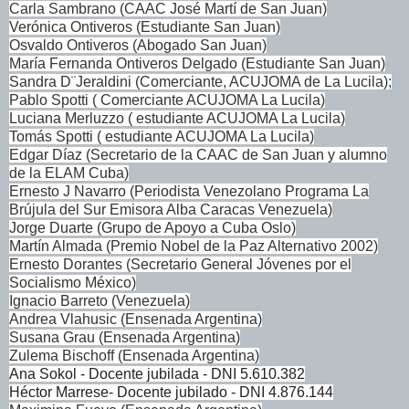
Carla Sambrano (CAAC José Martí de San Juan)
Verónica Ontiveros (Estudiante San Juan)
Osvaldo Ontiveros (Abogado San Juan)
María Fernanda Ontiveros Delgado (Estudiante San Juan)
Sandra D¨Jeraldini (Comerciante, ACUJOMA de La Lucila);
Pablo Spotti ( Comerciante ACUJOMA La Lucila)
Luciana Merluzzo ( estudiante ACUJOMA La Lucila)
Tomás Spotti ( estudiante ACUJOMA La Lucila)
Edgar Díaz (Secretario de la CAAC de San Juan y alumno
de la ELAM Cuba)
Ernesto J Navarro (Periodista Venezolano Programa La
Brújula del Sur Emisora Alba Caracas Venezuela)
Jorge Duarte (Grupo de Apoyo a Cuba Oslo)
Martín Almada (Premio Nobel de la Paz Alternativo 2002)
Ernesto Dorantes (Secretario General Jóvenes por el
Socialismo México)
Ignacio Barreto (Venezuela)
Andrea Vlahusic (Ensenada Argentina)
Susana Grau (Ensenada Argentina)
Zulema Bischoff (Ensenada Argentina)
Ana Sokol - Docente jubilada - DNI 5.610.382
Héctor Marrese- Docente jubilado - DNI 4.876.144