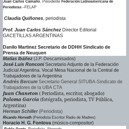
Juan Carlos Camaño
, Presidente
Federación Latinoamericana de
–FELAP
Periodistas
Claudia Quiñones
, periodista
Prof. Juan Carlos Sánchez
Director Editorial
GACETILLAS ARGENTINAS
Danilo Martinez
Secretario de DDHH Sindicato de
Prensa de Neuquen
Matías Ibáñez
(J.P. Descamisados)
José Luis Ronconi
Secretario Adjunto de la Federación
Judicial Argentina. Vocal Mesa Nacional de la Central de
Trabajadores de la Argentina
Andrés Bercum
Secretario General SITUBA-Sindicato de
Trabajadores de la UBA CTA
Juan Chaneton
( Periodista, escritor, abogado)
Paloma García
(fotógrafa, periodista, TV Pública,
Argentina)
Herman Schiller
(Periodista)
Ricardo Horvath
(Periodista Escritor Radio de Madres)
Horacio H. G. Fontova
(músico-compositor)
.
Pablo llonto
. Periodista. Abogado.