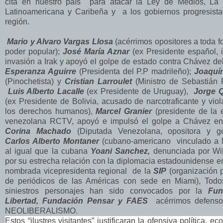
cita en nuestro país para atacar la Ley de Medios, La
Latinoamericana y Caribeña y a los gobiernos progresista
región.
Mario y Alvaro Vargas Llosa
(acérrimos opositores a toda 
poder popular);
José María Aznar
(ex Presidente español, 
invasión a Irak y apoyó el golpe de estado contra Chávez de
Esperanza Aguirre
(Presidenta del P.P madrileño);
Joaquí
(Pinochetista) y
Cristian Larroulet
(Ministro de Sebastián P
Luis Alberto Lacalle
(ex Presidente de Uruguay),
Jorge 
(ex Presidente de Bolivia, acusado de narcotraficante y vio
los derechos humanos),
Marcel Granier
(presidente de la 
venezolana RCTV, apoyó e impulsó el golpe a Chávez en
Corina Machado
(Diputada Venezolana, opositora y gol
Carlos Alberto Montaner
(cubano-americano vinculado a l
al igual que la cubana
Yoani Sanchez,
denunciada por Wi
por su estrecha relación con la diplomacia estadounidense 
nombrada vicepresidenta regional de la
SIP
(organización p
de periódicos de las Américas con sede en Miami), Todo
siniestros personajes han sido convocados por la
Fun
Libertad, Fundación Pensar y FAES
acérrimos defenso
NEOLIBERALISMO.
Estos “ilustres visitantes” justificaran la ofensiva política, e