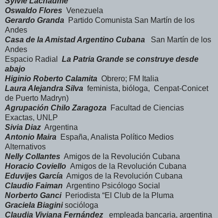
Sylvie Lachaume
Oswaldo Flores
Venezuela
Gerardo Granda
Partido Comunista San Martín de los
Andes
Casa de la Amistad Argentino Cubana
San Martín de los
Andes
Espacio Radial
La Patria Grande se construye desde
abajo
Higinio Roberto Calamita
Obrero; FM Italia
Laura Alejandra Silva
feminista, bióloga, Cenpat-Conicet
de Puerto Madryn)
Agrupación Chilo Zaragoza
Facultad de Ciencias
Exactas, UNLP
Sivia Diaz
Argentina
Antonio Maira
España, Analista Político Medios
Alternativos
Nelly Collantes
Amigos de la Revolución Cubana
Horacio Coviello
Amigos de la Revolución Cubana
Eduvijes García
Amigos de la Revolución Cubana
Claudio Faiman
Argentino Psicólogo Social
Norberto Ganci
Periodista “El Club de la Pluma
Graciela Biagini
socióloga
Claudia Viviana Fernández
empleada bancaria, argentina