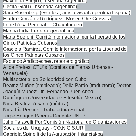
Maximina Fueyo (Ensenada Argentina)
Cecila Grau (Ensenada Argentina)
Sara Rosenberg (escritora, artista visual argentina España);
Eladio González Rodríguez Museo Che Guevara
Irene Rosa Perpiñal – Chaubloqueo;
Martha Lidia Ferreira, geopolítica
;
Marta Speroni, Comité Internacional por la libertad de los
Cinco Patriotas Cubanos
Graciela Ramírez, Comité Internacional por la Libertad de
los Cinco Patriotas Cubanos
Facundo Andicoechea, reportero gráfico
Alida Freites, CTU´s (Comités de Tierras Urbanas -
Venezuela)
Multisectorial de Solidaridad con Cuba
Beatriz Muñoz (empleada); Delia Pardo (traductora); Doctor
Joaquín Muñoz; Dr. Fernando Buen Abad
Domínguez(Universidad de Filosofía, México)
Nora Beatriz Rosano (médica)
Nora Lía Perkins - Trabajadora Social -
Jorge Enrique Paredi - Docente UNLP
Julio Faravelli Por Comisión Nacional de Organizaciones
Sociales del Uruguay - CO.N.O.S.UR.
Gabriela Spinelli de la Agrupación Infanciakba