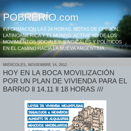
POBRERÍO.com
INFORMACIÓN LAS 24 HORAS. NOTAS DE OPINIÓN.
LATINOAMÉRICA Y EL MUNDO. ACTIVIDAD DE LOS
MOVIMIENTOS SOCIALES, SINDICALES Y POLÍTICOS
EN EL CAMINO HACIA LA NUEVA ARGENTINA.
MIÉRCOLES, NOVIEMBRE 14, 2012
HOY EN LA BOCA MOVILIZACIÓN
POR UN PLAN DE VIVIENDA PARA EL
BARRIO ll 14.11 ll 18 HORAS ///