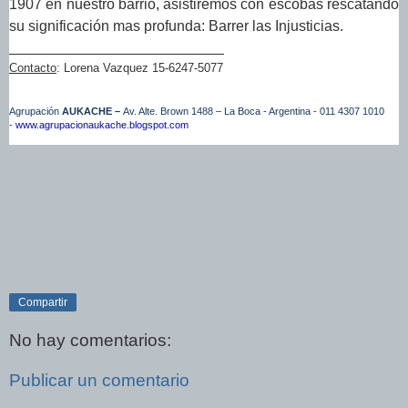
1907 en nuestro barrio, asistiremos con escobas rescatando
su significación mas profunda: Barrer las Injusticias.
Contacto
: Lorena Vazquez 15-6247-5077
Agrupación
AUKACHE –
Av. Alte. Brown 1488 – La Boca - Argentina - 011 4307 1010
-
www.agrupacionaukache.blogspot.com
Compartir
No hay comentarios:
Publicar un comentario