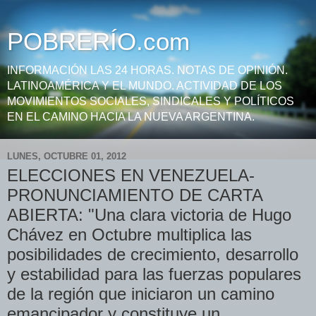
POBRERÍO.com
INFORMACIÓN LAS 24 HORAS. NOTAS DE OPINIÓN.
LATINOAMÉRICA Y EL MUNDO. ACTIVIDAD DE LOS
MOVIMIENTOS SOCIALES, SINDICALES Y POLÍTICOS
EN EL CAMINO HACIA LA NUEVA ARGENTINA.
LUNES, OCTUBRE 01, 2012
ELECCIONES EN VENEZUELA-
PRONUNCIAMIENTO DE CARTA
ABIERTA: "Una clara victoria de Hugo
Chávez en Octubre multiplica las
posibilidades de crecimiento, desarrollo
y estabilidad para las fuerzas populares
de la región que iniciaron un camino
emancipador y constituye un