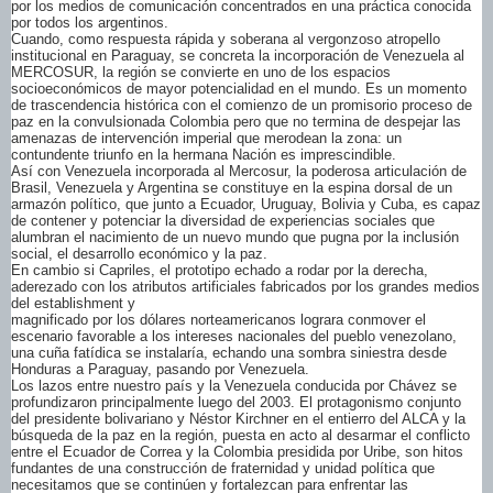
por los medios de comunicación concentrados en una práctica conocida
por todos los argentinos.
Cuando, como respuesta rápida y soberana al vergonzoso atropello
institucional en Paraguay, se concreta la incorporación de Venezuela al
MERCOSUR, la región se convierte en uno de los espacios
socioeconómicos de mayor potencialidad en el mundo. Es un momento
de trascendencia histórica con el comienzo de un promisorio proceso de
paz en la convulsionada Colombia pero que no termina de despejar las
amenazas de intervención imperial que merodean la zona: un
contundente triunfo en la hermana Nación es imprescindible.
Así con Venezuela incorporada al Mercosur, la poderosa articulación de
Brasil, Venezuela y Argentina se constituye en la espina dorsal de un
armazón político, que junto a Ecuador, Uruguay, Bolivia y Cuba, es capaz
de contener y potenciar la diversidad de experiencias sociales que
alumbran el nacimiento de un nuevo mundo que pugna por la inclusión
social, el desarrollo económico y la paz.
En cambio si Capriles, el prototipo echado a rodar por la derecha,
aderezado con los atributos artificiales fabricados por los grandes medios
del establishment y
magnificado por los dólares norteamericanos lograra conmover el
escenario favorable a los intereses nacionales del pueblo venezolano,
una cuña fatídica se instalaría, echando una sombra siniestra desde
Honduras a Paraguay, pasando por Venezuela.
Los lazos entre nuestro país y la Venezuela conducida por Chávez se
profundizaron principalmente luego del 2003. El protagonismo conjunto
del presidente bolivariano y Néstor Kirchner en el entierro del ALCA y la
búsqueda de la paz en la región, puesta en acto al desarmar el conflicto
entre el Ecuador de Correa y la Colombia presidida por Uribe, son hitos
fundantes de una construcción de fraternidad y unidad política que
necesitamos que se continúen y fortalezcan para enfrentar las