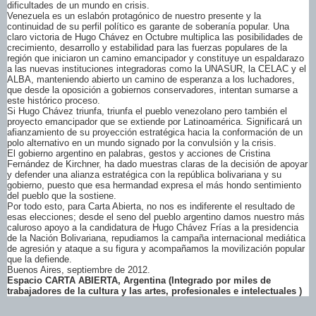
dificultades de un mundo en crisis.
Venezuela es un eslabón protagónico de nuestro presente y la
continuidad de su perfil político es garante de soberanía popular. Una
claro victoria de Hugo Chávez en Octubre multiplica las posibilidades de
crecimiento, desarrollo y estabilidad para las fuerzas populares de la
región que iniciaron un camino emancipador y constituye un espaldarazo
a las nuevas instituciones integradoras como la UNASUR, la CELAC y el
ALBA, manteniendo abierto un camino de esperanza a los luchadores,
que desde la oposición a gobiernos conservadores, intentan sumarse a
este histórico proceso.
Si Hugo Chávez triunfa, triunfa el pueblo venezolano pero también el
proyecto emancipador que se extiende por Latinoamérica. Significará un
afianzamiento de su proyección estratégica hacia la conformación de un
polo alternativo en un mundo signado por la convulsión y la crisis.
El gobierno argentino en palabras, gestos y acciones de Cristina
Fernández de Kirchner, ha dado muestras claras de la decisión de apoyar
y defender una alianza estratégica con la república bolivariana y su
gobierno, puesto que esa hermandad expresa el más hondo sentimiento
del pueblo que la sostiene.
Por todo esto, para Carta Abierta, no nos es indiferente el resultado de
esas elecciones; desde el seno del pueblo argentino damos nuestro más
caluroso apoyo a la candidatura de Hugo Chávez Frías a la presidencia
de la Nación Bolivariana, repudiamos la campaña internacional mediática
de agresión y ataque a su figura y acompañamos la movilización popular
que la defiende.
Buenos Aires, septiembre de 2012.
Espacio CARTA ABIERTA, Argentina (Integrado por miles de
trabajadores de la cultura y las artes, profesionales e intelectuales )