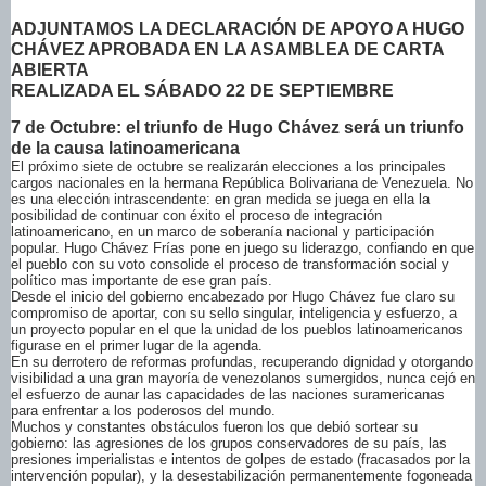
ADJUNTAMOS LA DECLARACIÓN DE APOYO A HUGO
CHÁVEZ APROBADA EN LA ASAMBLEA DE CARTA
ABIERTA
REALIZADA EL SÁBADO 22 DE SEPTIEMBRE
7 de Octubre: el triunfo de Hugo Chávez será un triunfo
de la causa latinoamericana
El próximo siete de octubre se realizarán elecciones a los principales
cargos nacionales en la hermana República Bolivariana de Venezuela. No
es una elección intrascendente: en gran medida se juega en ella la
posibilidad de continuar con éxito el proceso de integración
latinoamericano, en un marco de soberanía nacional y participación
popular. Hugo Chávez Frías pone en juego su liderazgo, confiando en que
el pueblo con su voto consolide el proceso de transformación social y
político mas importante de ese gran país.
Desde el inicio del gobierno encabezado por Hugo Chávez fue claro su
compromiso de aportar, con su sello singular, inteligencia y esfuerzo, a
un proyecto popular en el que la unidad de los pueblos latinoamericanos
figurase en el primer lugar de la agenda.
En su derrotero de reformas profundas, recuperando dignidad y otorgando
visibilidad a una gran mayoría de venezolanos sumergidos, nunca cejó en
el esfuerzo de aunar las capacidades de las naciones suramericanas
para enfrentar a los poderosos del mundo.
Muchos y constantes obstáculos fueron los que debió sortear su
gobierno: las agresiones de los grupos conservadores de su país, las
presiones imperialistas e intentos de golpes de estado (fracasados por la
intervención popular), y la desestabilización permanentemente fogoneada