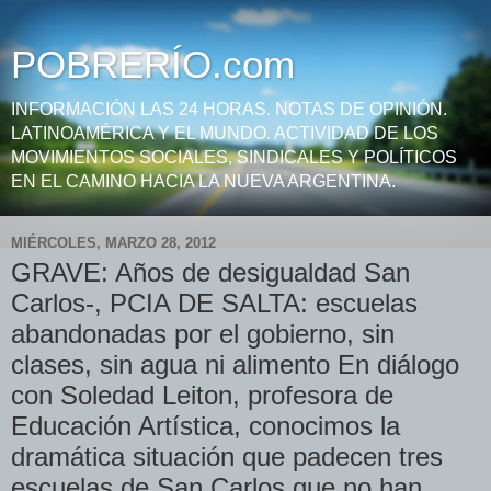
POBRERÍO.com
INFORMACIÓN LAS 24 HORAS. NOTAS DE OPINIÓN.
LATINOAMÉRICA Y EL MUNDO. ACTIVIDAD DE LOS
MOVIMIENTOS SOCIALES, SINDICALES Y POLÍTICOS
EN EL CAMINO HACIA LA NUEVA ARGENTINA.
MIÉRCOLES, MARZO 28, 2012
GRAVE: Años de desigualdad San
Carlos-, PCIA DE SALTA: escuelas
abandonadas por el gobierno, sin
clases, sin agua ni alimento En diálogo
con Soledad Leiton, profesora de
Educación Artística, conocimos la
dramática situación que padecen tres
escuelas de San Carlos que no han