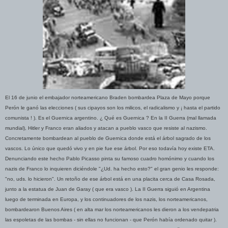
El 16 de junio el embajador norteamericano Braden bombardea Plaza de Mayo porque
Perón le ganó las elecciones ( sus cipayos son los milicos, el radicalismo y ¡ hasta el partido
comunista ! ). Es el Guernica argentino. ¿ Qué es Guernica ? En la II Guerra (mal llamada
mundial), Hitler y Franco eran aliados y atacan a pueblo vasco que resiste al nazismo.
Concretamente bombardean al pueblo de Guernica donde está el árbol sagrado de los
vascos. Lo único que quedó vivo y en pie fue ese árbol. Por eso todavía hoy existe ETA.
Denunciando este hecho Pablo Picasso pinta su famoso cuadro homónimo y cuando los
nazis de Franco lo inquieren diciéndole "¿Ud. ha hecho esto?" el gran genio les responde:
"no, uds. lo hicieron". Un retoño de ese árbol está en una placita cerca de Casa Rosada,
junto a la estatua de Juan de Garay ( que era vasco ). La II Guerra siguió en Argentina
luego de terminada en Europa, y los continuadores de los nazis, los norteamericanos,
bombardearon Buenos Aires ( en alta mar los norteamericanos les dieron a los vendepatria
las espoletas de las bombas - sin ellas no funcionan - que Perón había ordenado quitar ).