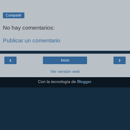
Compartir
No hay comentarios:
Publicar un comentario
‹
›
Inicio
Ver versión web
Con la tecnología de
Blogger
.