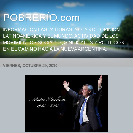
POBRERÍO.com
INFORMACIÓN LAS 24 HORAS. NOTAS DE OPINIÓN.
LATINOAMÉRICA Y EL MUNDO. ACTIVIDAD DE LOS
MOVIMIENTOS SOCIALES, SINDICALES Y POLÍTICOS
EN EL CAMINO HACIA LA NUEVA ARGENTINA.
VIERNES, OCTUBRE 29, 2010