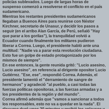
policías sublevados. Luego de largas horas de
suspenso comenzó a resolverse el conflicto en el país
sudamericano.
Mientras los restantes presidentes sudamericanos
llegaban a Buenos Aires para reunirse con Néstor
Kirchner, secretario de Unasur, y decidir los pasos a
seguir (en el arribo Alan García, de Perú, señaló "Hay
que parar a los gorilas"), la tranquilidad volvió a
Ecuador cuando finalmente los militares pudieron
liberar a Correa. Luego, el presidente habló ante una
multitud: "Nadie va a parar esta revolución ciudadana.
Esto fue un golpe de estado protagonizado por los
mismos de siempre".
En ese entonces, la gente reunida gritó: "Lucio asesino,
Lucio asesino", en referencia al dirigente opositor Lucio
Gutiérrez. "Ese, ese", respondió Correa. Además, el
presidente lamentó el "derramiento de sangre de
hermanos" y agradeció "al pueblo, a casi todas las
fuerzas políticas opositoras, a las fuerzas armadas y a
los presidentes de la región y del mundo".
Correa afirmó además que "vamos a sancionar a todos
los responsables, esto no va a quedar en la nada". El
discurso duró unos 30 minutos y recibió los aplausos y