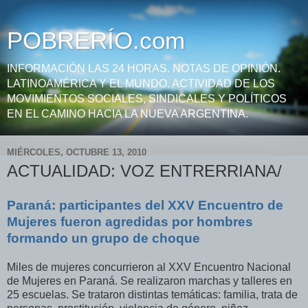
POBRERÍO.com
INFORMACIÓN LAS 24 HORAS. NOTAS DE OPINIÓN.
LATINOAMÉRICA Y EL MUNDO. ACTIVIDAD DE LOS
MOVIMIENTOS SOCIALES, SINDICALES Y POLÍTICOS
EN EL CAMINO HACIA LA NUEVA ARGENTINA.
MIÉRCOLES, OCTUBRE 13, 2010
ACTUALIDAD: VOZ ENTRERRIANA/
Paraná: participantes del XXV Encuentro de
Mujeres fueron agredidas por hombres
formando un grupo de choque
Miles de mujeres concurrieron al XXV Encuentro Nacional
de Mujeres en Paraná. Se realizaron marchas y talleres en
25 escuelas. Se trataron distintas temáticas: familia, trata de