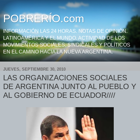
POBRERÍO.com
INFORMACIÓN LAS 24 HORAS. NOTAS DE OPINIÓN.
LATINOAMÉRICA Y EL MUNDO. ACTIVIDAD DE LOS
MOVIMIENTOS SOCIALES, SINDICALES Y POLÍTICOS
EN EL CAMINO HACIA LA NUEVA ARGENTINA.
JUEVES, SEPTIEMBRE 30, 2010
LAS ORGANIZACIONES SOCIALES
DE ARGENTINA JUNTO AL PUEBLO Y
AL GOBIERNO DE ECUADOR////