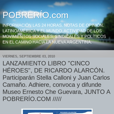
POBRERÍO.com
INFORMACIÓN LAS 24 HORAS. NOTAS DE OPINIÓN.
LATINOAMÉRICA Y EL MUNDO. ACTIVIDAD DE LOS
MOVIMIENTOS SOCIALES, SINDICALES Y POLÍTICOS
EN EL CAMINO HACIA LA NUEVA ARGENTINA.
VIERNES, SEPTIEMBRE 03, 2010
LANZAMIENTO LIBRO "CINCO
HÉROES", DE RICARDO ALARCÓN.
Participarán Stella Calloni y Juan Carlos
Camaño. Adhiere, convoca y difunde
Museo Ernesto Che Guevara, JUNTO A
POBRERÍO.COM /////