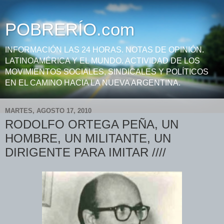
POBRERÍO.com
INFORMACIÓN LAS 24 HORAS. NOTAS DE OPINIÓN.
LATINOAMÉRICA Y EL MUNDO. ACTIVIDAD DE LOS
MOVIMIENTOS SOCIALES, SINDICALES Y POLÍTICOS
EN EL CAMINO HACIA LA NUEVA ARGENTINA.
MARTES, AGOSTO 17, 2010
RODOLFO ORTEGA PEÑA, UN
HOMBRE, UN MILITANTE, UN
DIRIGENTE PARA IMITAR ////