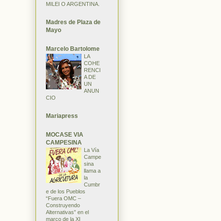
MILEI O ARGENTINA.
Madres de Plaza de
Mayo
Marcelo Bartolome
LA
COHE
RENCI
A DE
UN
ANUN
CIO
Mariapress
MOCASE VIA
CAMPESINA
La Vía
Campe
sina
llama a
la
Cumbr
e de los Pueblos
“Fuera OMC –
Construyendo
Alternativas” en el
marco de la XI