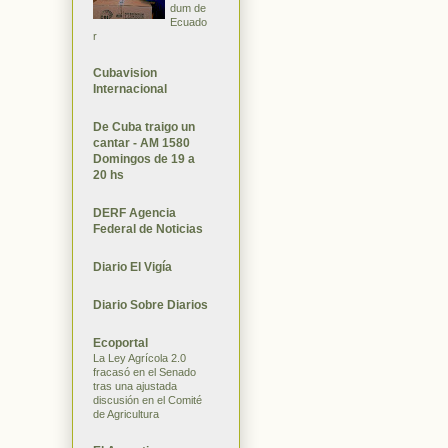
dum de
Ecuado
r
Cubavision
Internacional
De Cuba traigo un
cantar - AM 1580
Domingos de 19 a
20 hs
DERF Agencia
Federal de Noticias
Diario El Vigía
Diario Sobre Diarios
Ecoportal
La Ley Agrícola 2.0
fracasó en el Senado
tras una ajustada
discusión en el Comité
de Agricultura