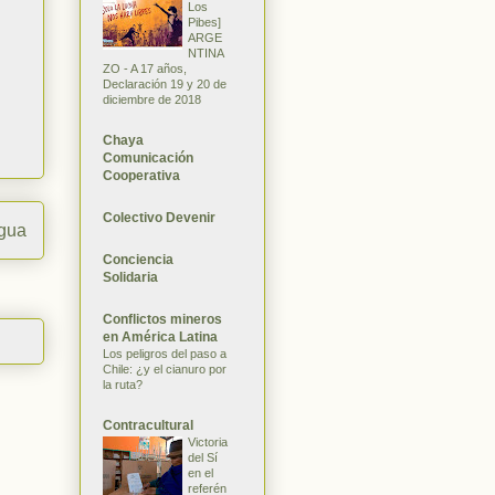
Los
Pibes]
ARGE
NTINA
ZO - A 17 años,
Declaración 19 y 20 de
diciembre de 2018
Chaya
Comunicación
Cooperativa
Colectivo Devenir
igua
Conciencia
Solidaria
Conflictos mineros
en América Latina
Los peligros del paso a
Chile: ¿y el cianuro por
la ruta?
Contracultural
Victoria
del Sí
en el
referén