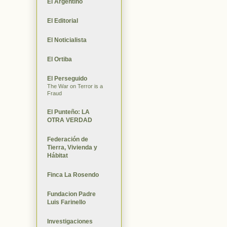
El Argentino
El Editorial
El Noticialista
El Ortiba
El Perseguido
The War on Terror is a
Fraud
El Punteño: LA
OTRA VERDAD
Federación de
Tierra, Vivienda y
Hábitat
Finca La Rosendo
Fundacion Padre
Luis Farinello
Investigaciones