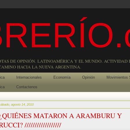
RERÍO.
OTAS DE OPINIÓN. LATINOAMÉRICA Y EL MUNDO. ACTIVIDAD 
 CAMINO HACIA LA NUEVA ARGENTINA.
ica
Internacionales
Economía
Opinión
Movimientos 
ica
Contactenos
sábado, agosto 14, 2010
¿QUIÉNES MATARON A ARAMBURU Y
RUCCI? //////////////////