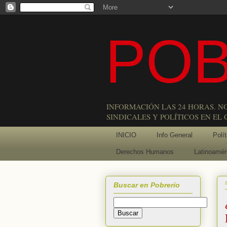
POB
INFORMACIÓN LAS 24 HORAS. N
SINDICALES Y POLÍTICOS EN EL
INICIO
Info General
Polít
Derechos Humanos
Latinoamér
Buscar en Pobrerío