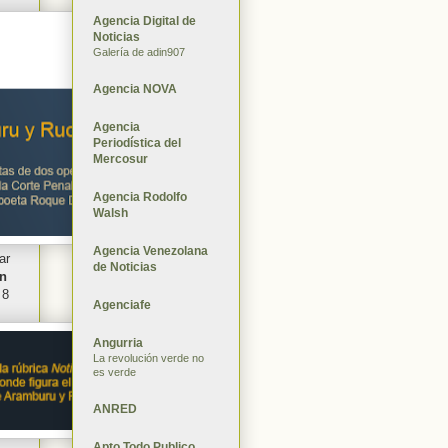
Agencia Digital de
Noticias
Galería de adin907
Agencia NOVA
Agencia
Periodística del
Mercosur
Agencia Rodolfo
Walsh
Agencia Venezolana
ar
de Noticias
in
 8
Agenciafe
Angurria
La revolución verde no
es verde
ANRED
Apto Todo Publico