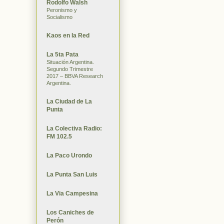
Rodolfo Walsh
Peronismo y
Socialismo
Kaos en la Red
La 5ta Pata
Situación Argentina.
Segundo Trimestre
2017 – BBVA Research
Argentina.
La Ciudad de La
Punta
La Colectiva Radio:
FM 102.5
La Paco Urondo
La Punta San Luis
La Via Campesina
Los Caniches de
Perón