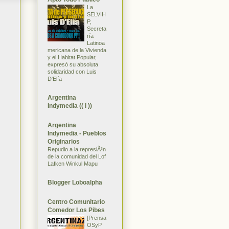
La
SELVIH
P,
Secreta
ría
Latinoa
mericana de la Vivienda
y el Habitat Popular,
expresó su absoluta
solidaridad con Luis
D'Elía
Argentina
Indymedia (( i ))
Argentina
Indymedia - Pueblos
Originarios
Repudio a la represiÃ³n
de la comunidad del Lof
Lafken Winkul Mapu
Blogger Loboalpha
Centro Comunitario
Comedor Los Pibes
[Prensa
OSyP