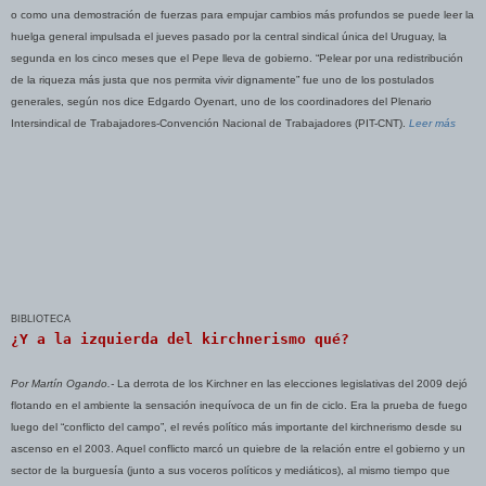
o como una demostración de fuerzas para empujar cambios más profundos se puede leer la
huelga general impulsada el jueves pasado por la central sindical única del Uruguay, la
segunda en los cinco meses que el Pepe lleva de gobierno. “Pelear por una redistribución
de la riqueza más justa que nos permita vivir dignamente” fue uno de los postulados
generales, según nos dice Edgardo Oyenart, uno de los coordinadores del Plenario
Intersindical de Trabajadores-Convención Nacional de Trabajadores (PIT-CNT).
Leer más
BIBLIOTECA
¿Y a la izquierda del kirchnerismo qué?
Por Martín Ogando.-
La derrota de los Kirchner en las elecciones legislativas del 2009 dejó
flotando en el ambiente la sensación inequívoca de un fin de ciclo. Era la prueba de fuego
luego del “conflicto del campo”, el revés político más importante del kirchnerismo desde su
ascenso en el 2003. Aquel conflicto marcó un quiebre de la relación entre el gobierno y un
sector de la burguesía (junto a sus voceros políticos y mediáticos), al mismo tiempo que