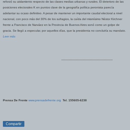
reforzó su aislamiento respecto de las clases medias urbanas y rurales. El deterioro de las
posiciones electorales K en puntos clave de la geografía política peronista parecía
adelantar su ocaso definitivo. A pesar de mantener un importante caudal electoral a nivel
nacional, con poco más del 30% de los sufragios, la caída del mismísimo Néstor Kirchner
frente a Francisco de Narváez en la Provincia de Buenos Aires sonó como un golpe de
gracia. Se llegó a especular, por aquellos días, que la presidenta no concluiría su mandato.
Leer más
-----------------------------------------------------------
Prensa De Frente
www.prensadefrente.org
Tel. 155605-6238
Compartir