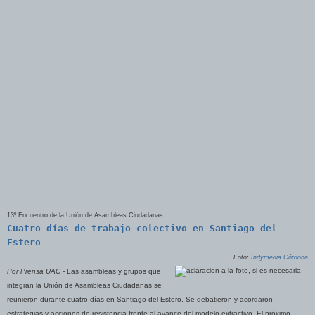
13º Encuentro de la Unión de Asambleas Ciudadanas
Cuatro días de trabajo colectivo en Santiago del
Estero
Foto:
Indymedia Córdoba
Por Prensa UAC -
Las asambleas y grupos que
integran la Unión de Asambleas Ciudadanas se
reunieron durante cuatro días en Santiago del Estero. Se debatieron y acordaron
estrategias y acciones de resistencia frente al avance del modelo extractivo. El próximo