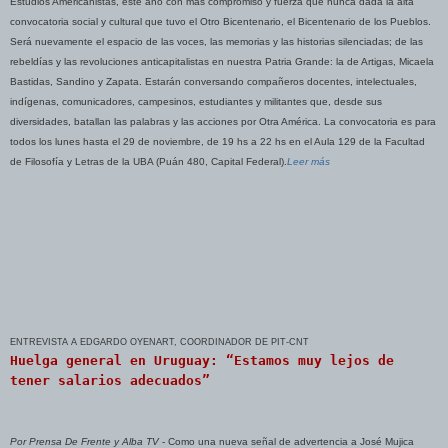
Estudios Americanistas, este año con más compromiso y fuerza que nunca dada la alta
convocatoria social y cultural que tuvo el Otro Bicentenario, el Bicentenario de los Pueblos.
Será nuevamente el espacio de las voces, las memorias y las historias silenciadas; de las
rebeldías y las revoluciones anticapitalistas en nuestra Patria Grande: la de Artigas, Micaela
Bastidas, Sandino y Zapata. Estarán conversando compañeros docentes, intelectuales,
indígenas, comunicadores, campesinos, estudiantes y militantes que, desde sus
diversidades, batallan las palabras y las acciones por Otra América. La convocatoria es para
todos los lunes hasta el 29 de noviembre, de 19 hs a 22 hs en el Aula 129 de la Facultad
de Filosofía y Letras de la UBA (Puán 480, Capital Federal).
Leer más
ENTREVISTA A EDGARDO OYENART, COORDINADOR DE PIT-CNT
Huelga general en Uruguay: “Estamos muy lejos de
tener salarios adecuados”
Por Prensa De Frente y Alba TV
- Como una nueva señal de advertencia a José Mujica