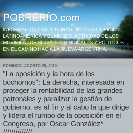
POBRERÍO.com
INFORMACIÓN LAS 24 HORAS. NOTAS DE OPINIÓN.
LATINOAMÉRICA Y EL MUNDO. ACTIVIDAD DE LOS
MOVIMIENTOS SOCIALES, SINDICALES Y POLÍTICOS
EN EL CAMINO HACIA LA NUEVA ARGENTINA.
DOMINGO, AGOSTO 29, 2010
"La oposición y la hora de los
bochornos": La derecha, interesada en
proteger la rentabilidad de las grandes
patronales y paralizar la gestión de
gobierno, es al fin y al cabo la que dirige
y lidera el rumbo de la oposición en el
Congreso, por Oscar González*
//////////////