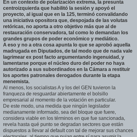
En un contexto de polarización extrema, la presunta
centroizquierda que habilitó la sesión y apoyó el
proyecto, al igual que en la 125, terminó convalidando
una iniciativa opositora que, despojada de las volutas
retóricas, no aporta a otro objetivo más que al de
restauración conservadora, tal como lo demandan los
grandes grupos de poder económico y mediático.
A eso y no a otra cosa apunta lo que se aprobó aquella
madrugada en Diputados, de tal modo que de nada vale
lagrimear ex post facto argumentando ingenuidad, y
lamentarse porque el núcleo duro del poder no haya
autorizado a sus subordinados en la Cámara a restituir
los aportes patronales derogados durante la etapa
menemista.
Al menos, los socialistas A y los del GEN tuvieron la
franqueza de resguardar abiertamente el bolsillo
empresarial al momento de la votación en particular.
De este modo, una medida que ningún legislador
medianamente informado, sea del bloque que fuere,
considera viable en los términos en que fue sancionada,
revela hasta qué punto se degradan sectores que están
dispuestos a llevar al default con tal de mejorar sus chances
electorales, al tiempo que pujan entre sí para asumir la