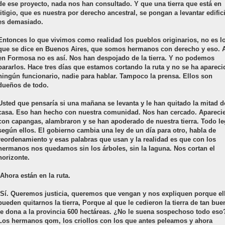
de ese proyecto, nada nos han consultado. Y que una tierra que está en
litigio, que es nuestra por derecho ancestral, se pongan a levantar edific
es demasiado.
Entonces lo que vivimos como realidad los pueblos originarios, no es l
que se dice en Buenos Aires, que somos hermanos con derecho y eso. 
en Formosa no es así. Nos han despojado de la tierra. Y no podemos
pararlos. Hace tres días que estamos cortando la ruta y no se ha apareci
ningún funcionario, nadie para hablar. Tampoco la prensa. Ellos son
dueños de todo.
Usted que pensaría si una mañana se levanta y le han quitado la mitad d
casa. Eso han hecho con nuestra comunidad. Nos han cercado. Apareci
con capangas, alambraron y se han apoderado de nuestra tierra. Todo le
según ellos. El gobierno cambia una ley de un día para otro, habla de
reordenamiento y esas palabras que usan y la realidad es que con los
hermanos nos quedamos sin los árboles, sin la laguna. Nos cortan el
horizonte.
-Ahora están en la ruta.
-Sí. Queremos justicia, queremos que vengan y nos expliquen porque el
pueden quitarnos la tierra, Porque al que le cedieron la tierra de tan bue
le dona a la provincia 600 hectáreas. ¿No le suena sospechoso todo eso
Los hermanos qom, los criollos con los que antes peleamos y ahora