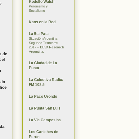
Rodolfo Walsh
o
Peronismo y
Socialismo
Kaos en la Red
La 5ta Pata
Situación Argentina.
Segundo Trimestre
2017 – BBVA Research
Argentina.
s de
del
La Ciudad de La
Punta
a
La Colectiva Radio:
uta
FM 102.5
lice
La Paco Urondo
La Punta San Luis
l
La Via Campesina
ada
Los Caniches de
Perón