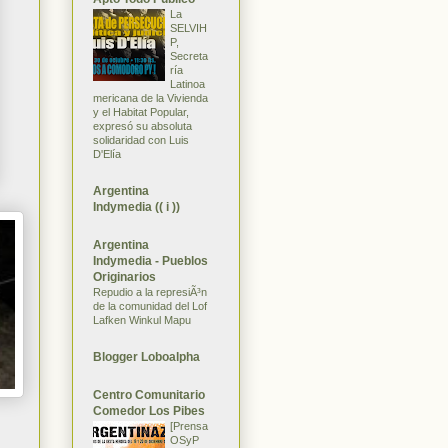
La
SELVIH
P,
Secreta
ría
Latinoa
mericana de la Vivienda
y el Habitat Popular,
expresó su absoluta
solidaridad con Luis
D'Elía
Argentina
Indymedia (( i ))
Argentina
Indymedia - Pueblos
Originarios
Repudio a la represiÃ³n
de la comunidad del Lof
Lafken Winkul Mapu
Blogger Loboalpha
Centro Comunitario
Comedor Los Pibes
[Prensa
OSyP