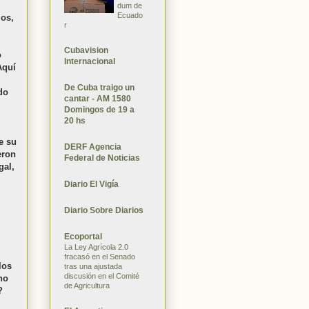
dum de
Ecuado
ios,
r
Cubavision
o
Internacional
Aquí
De Cuba traigo un
do
cantar - AM 1580
Domingos de 19 a
20 hs
e su
DERF Agencia
eron
Federal de Noticias
gal,
Diario El Vigía
Diario Sobre Diarios
Ecoportal
La Ley Agrícola 2.0
fracasó en el Senado
los
tras una ajustada
discusión en el Comité
no
de Agricultura
?