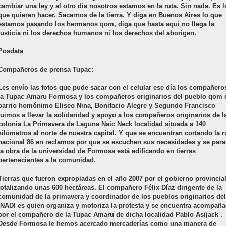
cambiar una ley y al otro día nosotros estamos en la ruta. Sin nada. Es l
que quieren hacer. Sacarnos de la tierra. Y diga en Buenos Aires lo que
estamos pasando los hermanos qom, diga que hasta aquí no llega la
justicia ni los derechos humanos ni los derechos del aborigen.
Posdata
Compañeros de prensa Tupac:
Les envío las fotos que pude sacar con el celular ese día los compañero
la Tupac Amaru Formosa y los compañeros originarios del pueblo qom 
barrio homónimo Eliseo Nina, Bonifacio Alegre y Segundo Francisco
fuimos a llevar la solidaridad y apoyo a los compañeros originarios de l
colonia La Primavera de Laguna Naic Neck localidad situada a 140
kilómetros al norte de nuestra capital. Y que se encuentran cortando la r
nacional 86 en reclamos por que se escuchen sus necesidades y se para
la obra de la universidad de Formosa está edificando en tierras
pertenecientes a la comunidad.
Tierras que fueron expropiadas en el año 2007 por el gobierno provincia
totalizando unas 600 hectáreas. El compañero Félix Díaz dirigente de la
comunidad de la primavera y coordinador de los pueblos originarios del
INADI es quien organiza y motoriza la protesta y se encuentra acompañ
por el compañero de la Tupac Amaru de dicha localidad Pablo Asijack .
Desde Formosa le hemos acercado mercaderías como una manera de