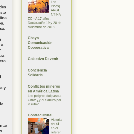
Los
Pibes]
ades
ARGE
isto
NTINA
tina
ZO - A 17 años,
Declaración 19 y 20 de
os.
diciembre de 2018
sa.
Chaya
a
Comunicación
 a
Cooperativa
y
tra
Colectivo Devenir
ero
Conciencia
Solidaria
i
s
Conflictos mineros
a y
en América Latina
Los peligros del paso a
Chile: ¿y el cianuro por
de
la ruta?
Contracultural
Victoria
del Sí
ntar
en el
os
referén