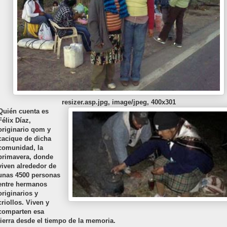
resizer.asp.jpg, image/jpeg, 400x301
Quién cuenta es
Félix Díaz,
originario qom y
cacique de dicha
comunidad, la
primavera, donde
viven alrededor de
unas 4500 personas
entre hermanos
originarios y
criollos. Viven y
comparten esa
tierra desde el tiempo de la memoria.