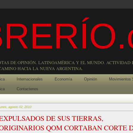
RERÍO.
OTAS DE OPINIÓN. LATINOAMÉRICA Y EL MUNDO. ACTIVIDAD 
 CAMINO HACIA LA NUEVA ARGENTINA.
ica
Internacionales
Economía
Opinión
Movimientos 
ica
Contactenos
lunes, agosto 02, 2010
EXPULSADOS DE SUS TIERRAS,
ORIGINARIOS QOM CORTABAN CORTE 