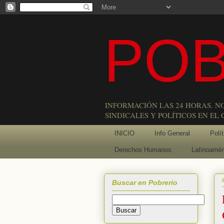
POB
INFORMACIÓN LAS 24 HORAS. N
SINDICALES Y POLÍTICOS EN EL
INICIO
Info General
Polít
Derechos Humanos
Latinoamér
Buscar en Pobrerío