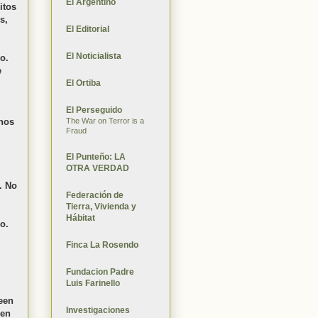
El Argentino
itos
s,
El Editorial
El Noticialista
o.
e
El Ortiba
El Perseguido
The War on Terror is a
nos
Fraud
El Punteño: LA
OTRA VERDAD
. No
Federación de
Tierra, Vivienda y
Hábitat
o.
Finca La Rosendo
Fundacion Padre
Luis Farinello
een
Investigaciones
den