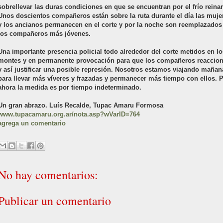
sobrellevar las duras condiciones en que se encuentran por el frío reinan
Unos doscientos compañeros están sobre la ruta durante el día las muje
y los ancianos permanecen en el corte y por la noche son reemplazados
los compañeros más jóvenes.
Una importante presencia policial todo alrededor del corte metidos en lo
montes y en permanente provocación para que los compañeros reaccio
y así justificar una posible represión. Nosotros estamos viajando mañan
para llevar más víveres y frazadas y permanecer más tiempo con ellos. 
ahora la medida es por tiempo indeterminado.
Un gran abrazo. Luís Recalde, Tupac Amaru Formosa
www.tupacamaru.org.ar/nota.asp?wVarID=764
agrega un comentario
No hay comentarios:
Publicar un comentario