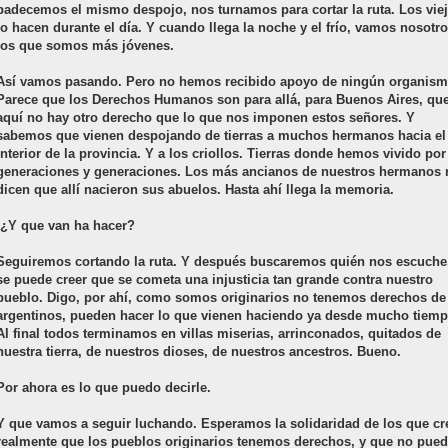
padecemos el mismo despojo, nos turnamos para cortar la ruta. Los viej
lo hacen durante el día. Y cuando llega la noche y el frío, vamos nosotro
los que somos más jóvenes.
Así vamos pasando. Pero no hemos recibido apoyo de ningún organism
Parece que los Derechos Humanos son para allá, para Buenos Aires, qu
aquí no hay otro derecho que lo que nos imponen estos señores. Y
sabemos que vienen despojando de tierras a muchos hermanos hacia el
interior de la provincia. Y a los criollos. Tierras donde hemos vivido por
generaciones y generaciones. Los más ancianos de nuestros hermanos 
dicen que allí nacieron sus abuelos. Hasta ahí llega la memoria.
-¿Y que van ha hacer?
Seguiremos cortando la ruta. Y después buscaremos quién nos escuche
se puede creer que se cometa una injusticia tan grande contra nuestro
pueblo. Digo, por ahí, como somos originarios no tenemos derechos de
argentinos, pueden hacer lo que vienen haciendo ya desde mucho tiemp
Al final todos terminamos en villas miserias, arrinconados, quitados de
nuestra tierra, de nuestros dioses, de nuestros ancestros. Bueno.
Por ahora es lo que puedo decirle.
Y que vamos a seguir luchando. Esperamos la solidaridad de los que cr
realmente que los pueblos originarios tenemos derechos, y que no pue