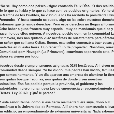
“No se. Hay como dos países –sigue contando Félix Díaz-. O dos realid
de lo que se habla y lo que se hace con los pueblos originarios. Yo he v
la Marcha de los Pueblos, he visto que los ha recibido la presidenta Cris
Fernández. Y hasta cuando se puede, algo se lee sobre nuestros derech
Sabemos que tenemos derechos. Pero esos derechos no llegan a Formo
Debe haber alguna frontera muy especial, muy de mandamás que dice y
hacen lo que ellos quieren. A nosotros, pueblo qom, en la comunidad L
Primavera, nos han quitado 2042 hectáreas de nuestra tierra para dársela
un señor que se llama Celias. Bueno, este señor comenzó a traer vacas 
meterlas en nuestra tierra. Dijo tener título de propiedad. Nosotros, nues
Comunidad qom Navogoh (La Primavera), estuvimos soportando esto. P
ahora ya vienen por todo.
Nosotros desde siempre tenemos asignadas 5178 hectáreas. Ahí viven m
comunidad desde siempre. Yo he vivido, mis padres han vivido, familia
que somos hermanos. Y un día aparece una empresa de alambrar la tierr
nos quitan bosque, lagunas, nos quitan de donde viven nuestros
animalitos. Eso fue posible porque la provincia, el gobierno y las
autoridades hicieron una nueva Ley de emergencia y reacomodamiento 
Tierras. Ley 26160. ¿Qué le parece?
Y este señor Celios, como si esa tierra realmente fuera suya, donó 600
hectáreas a la Universidad de Formosa. Allí ahora han comenzado a leva
un edificio, un emprendimiento de extensión universitaria. Nada sabem