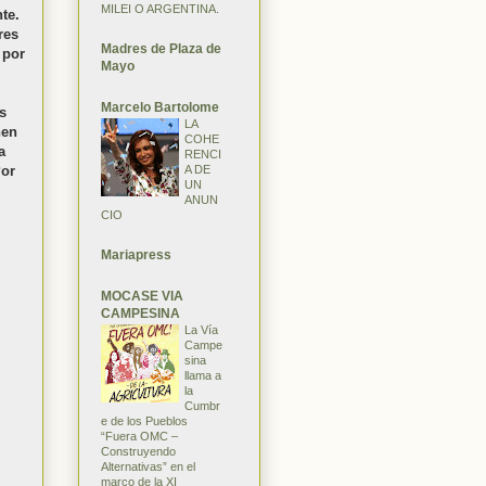
MILEI O ARGENTINA.
te.
res
Madres de Plaza de
 por
Mayo
Marcelo Bartolome
s
LA
nen
COHE
a
RENCI
A DE
Por
UN
ANUN
CIO
Mariapress
MOCASE VIA
CAMPESINA
La Vía
Campe
sina
llama a
la
Cumbr
e de los Pueblos
“Fuera OMC –
Construyendo
Alternativas” en el
marco de la XI