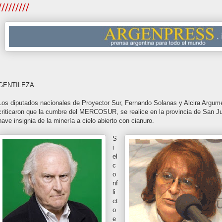
/////////
GENTILEZA:
Los diputados nacionales de Proyector Sur, Fernando Solanas y Alcira Argum
criticaron que la cumbre del MERCOSUR, se realice en la provincia de San J
nave insignia de la minería a cielo abierto con cianuro.
S
i
el
c
o
nf
li
ct
o
e