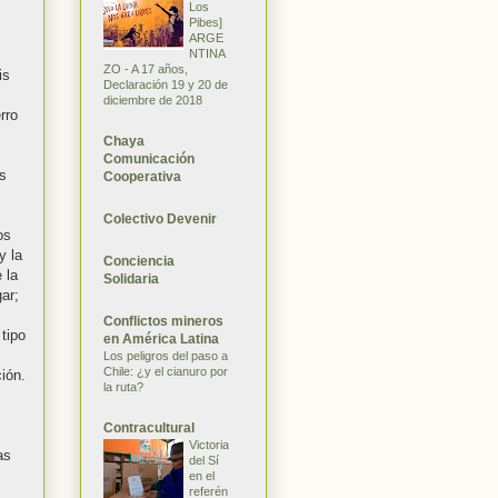
Los
Pibes]
ARGE
NTINA
ZO - A 17 años,
is
Declaración 19 y 20 de
diciembre de 2018
rro
Chaya
Comunicación
os
Cooperativa
Colectivo Devenir
os
y la
Conciencia
 la
Solidaria
ar;
Conflictos mineros
 tipo
en América Latina
Los peligros del paso a
Chile: ¿y el cianuro por
ión.
la ruta?
Contracultural
Victoria
as
del Sí
en el
referén