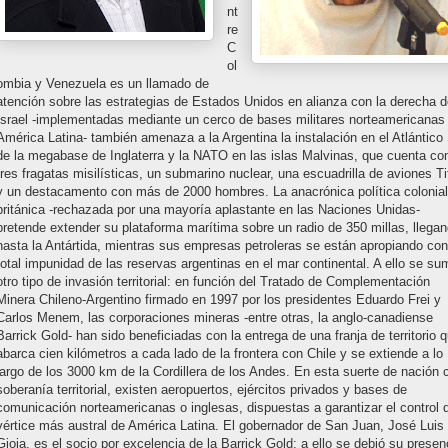
nt
re
C
ol
ombia y Venezuela es un llamado de
atención sobre las estrategias de Estados Unidos en alianza con la derecha 
Israel -implementadas mediante un cerco de bases militares norteamericanas
América Latina- también amenaza a la Argentina la instalación en el Atlántico
de la megabase de Inglaterra y la NATO en las islas Malvinas, que cuenta co
tres fragatas misilísticas, un submarino nuclear, una escuadrilla de aviones Ti
y un destacamento con más de 2000 hombres. La anacrónica política colonial
británica -rechazada por una mayoría aplastante en las Naciones Unidas-
pretende extender su plataforma marítima sobre un radio de 350 millas, llega
hasta la Antártida, mientras sus empresas petroleras se están apropiando con
total impunidad de las reservas argentinas en el mar continental. A ello se su
otro tipo de invasión territorial: en función del Tratado de Complementación
Minera Chileno-Argentino firmado en 1997 por los presidentes Eduardo Frei y
Carlos Menem, las corporaciones mineras -entre otras, la anglo-canadiense
Barrick Gold- han sido beneficiadas con la entrega de una franja de territorio 
abarca cien kilómetros a cada lado de la frontera con Chile y se extiende a lo
largo de los 3000 km de la Cordillera de los Andes. En esta suerte de nación 
soberanía territorial, existen aeropuertos, ejércitos privados y bases de
comunicación norteamericanas o inglesas, dispuestas a garantizar el control 
vértice más austral de América Latina. El gobernador de San Juan, José Luis
Gioja, es el socio por excelencia de la Barrick Gold; a ello se debió su presen