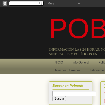
POB
INFORMACIÓN LAS 24 HORAS. N
SINDICALES Y POLÍTICOS EN EL
INICIO
Info General
Polít
Derechos Humanos
Latinoamér
Buscar en Pobrerío