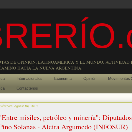
RERÍO.
OTAS DE OPINIÓN. LATINOAMÉRICA Y EL MUNDO. ACTIVIDAD 
 CAMINO HACIA LA NUEVA ARGENTINA.
ica
Internacionales
Economía
Opinión
Movimientos 
ica
Contactenos
miércoles, agosto 04, 2010
"Entre misiles, petróleo y minería": Diputados
Pino Solanas - Alcira Argumedo (INFOSUR)