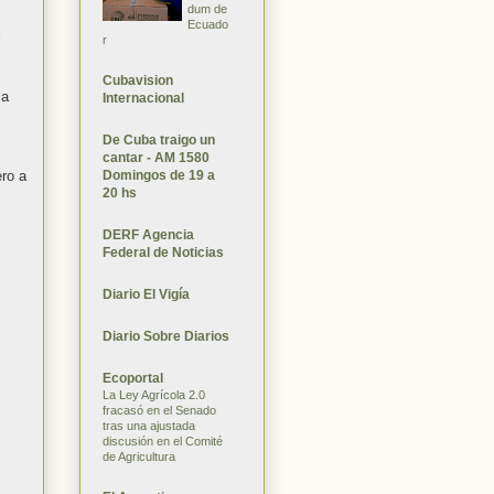
dum de
Ecuado
l
r
Cubavision
la
Internacional
De Cuba traigo un
cantar - AM 1580
Domingos de 19 a
ero a
20 hs
DERF Agencia
Federal de Noticias
Diario El Vigía
Diario Sobre Diarios
Ecoportal
La Ley Agrícola 2.0
fracasó en el Senado
tras una ajustada
discusión en el Comité
de Agricultura