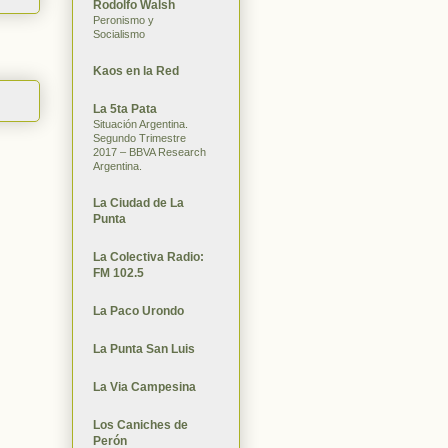
Rodolfo Walsh
Peronismo y
Socialismo
Kaos en la Red
La 5ta Pata
Situación Argentina.
Segundo Trimestre
2017 – BBVA Research
Argentina.
La Ciudad de La
Punta
La Colectiva Radio:
FM 102.5
La Paco Urondo
La Punta San Luis
La Via Campesina
Los Caniches de
Perón