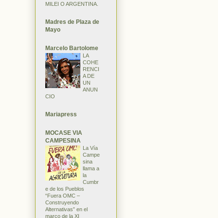
MILEI O ARGENTINA.
Madres de Plaza de
Mayo
Marcelo Bartolome
LA
COHE
RENCI
A DE
UN
ANUN
CIO
Mariapress
MOCASE VIA
CAMPESINA
La Vía
Campe
sina
llama a
la
Cumbr
e de los Pueblos
“Fuera OMC –
Construyendo
Alternativas” en el
marco de la XI