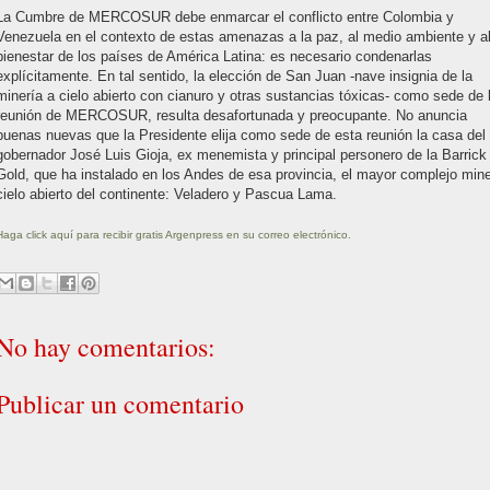
La Cumbre de MERCOSUR debe enmarcar el conflicto entre Colombia y
Venezuela en el contexto de estas amenazas a la paz, al medio ambiente y a
bienestar de los países de América Latina: es necesario condenarlas
explícitamente. En tal sentido, la elección de San Juan -nave insignia de la
minería a cielo abierto con cianuro y otras sustancias tóxicas- como sede de 
reunión de MERCOSUR, resulta desafortunada y preocupante. No anuncia
buenas nuevas que la Presidente elija como sede de esta reunión la casa del
gobernador José Luis Gioja, ex menemista y principal personero de la Barrick
Gold, que ha instalado en los Andes de esa provincia, el mayor complejo min
cielo abierto del continente: Veladero y Pascua Lama.
Haga click aquí para recibir gratis Argenpress en su correo electrónico.
No hay comentarios:
Publicar un comentario