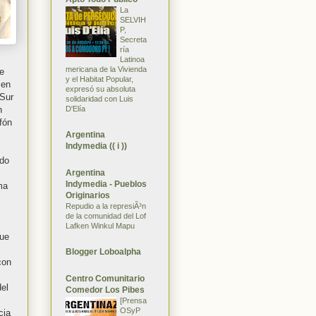
La
SELVIH
P,
Secreta
ría
Latinoa
mericana de la Vivienda
de
y el Habitat Popular,
 en
expresó su absoluta
 Sur
solidaridad con Luis
D'Elía
n
fón
Argentina
Indymedia (( i ))
ndo
Argentina
Indymedia - Pueblos
ma
Originarios
Repudio a la represiÃ³n
de la comunidad del Lof
Lafken Winkul Mapu
que
Blogger Loboalpha
con
Centro Comunitario
del
Comedor Los Pibes
[Prensa
OSyP
cia