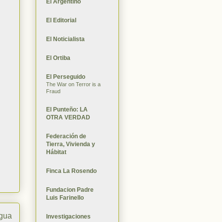
El Argentino
El Editorial
El Noticialista
El Ortiba
El Perseguido
The War on Terror is a
Fraud
El Punteño: LA
OTRA VERDAD
Federación de
Tierra, Vivienda y
Hábitat
Finca La Rosendo
Fundacion Padre
Luis Farinello
igua
Investigaciones