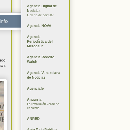
Agencia Digital de
Noticias
Galería de adin907
Agencia NOVA
Agencia
Periodística del
Mercosur
Agencia Rodolfo
edo
Walsh
uan,
Agencia Venezolana
de Noticias
Agenciafe
Angurria
La revolución verde no
es verde
ANRED
Apto Todo Publico