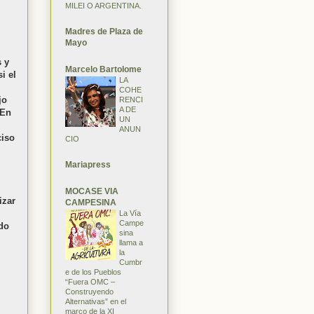
MILEI O ARGENTINA.
Madres de Plaza de
Mayo
 y
Marcelo Bartolome
i el
LA
COHE
jo
RENCI
A DE
 En
UN
ANUN
ciso
CIO
Mariapress
MOCASE VIA
izar
CAMPESINA
La Vía
Campe
ndo
sina
llama a
la
Cumbr
e de los Pueblos
“Fuera OMC –
Construyendo
Alternativas” en el
marco de la XI