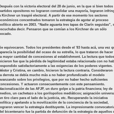
Después con la victoria electoral del 28 de junio, en la que si bien todos
partidos opositores no lograron consolidar una mayoría, lograron infring
a Kirchner un traspié electoral. A partir de ese momento los sectores
económicos concentrados tomaron la estrategia de agotar al proceso
político abierto en 2003. “Nadie aguanta tres tapas de Clarín seguidas”, 
escuchaba decir. Pensaron que se comían a los Kirchner de un sólo
bocado.
Se equivocaron. Todos los presidentes desde el '83 hasta acá, una vez q
aparecía la posibilidad del ocaso de su estrella, lo que trataron de hacer
la mayor cantidad de concesiones al establishment. La lectura que todo
hicieron fue que la pérdida de legitimidad estaba relacionada con no ha
respondido satisfactoriamente a las exigencias de los poderes vigentes.
Néstor y Cristina, en cambio, hicieron la lectura contraria. Consideraron
la derrota se debía mucho más a no haber profundizado el modelo
avanzando sobre los privilegios, que por no haber hecho suficientes
concesiones. Y actuaron consecuentemente con este pensamiento.
Nacionalización de las AFJP, un duro golpe a la patria financiera; ley de
medios, un cachetazo a los gorilopolios mediáticos; asignación universa
un tiro claro para el lado de la justicia, etc. Recuperando la iniciativa
política y apelando a la movilización de la conciencia de la sociedad,
lograron vencer la estrategia destituyente. La impresionante convocatori
del bicentenario fue la partida de defunción de la estrategia de aquellos