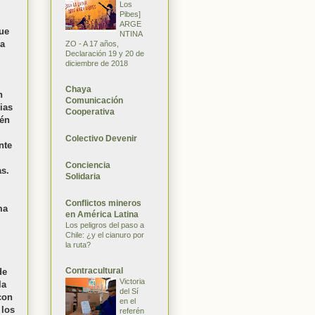
Los
Pibes]
ARGE
que
NTINA
ca
ZO - A 17 años,
Declaración 19 y 20 de
diciembre de 2018
Chaya
n
Comunicación
ias
Cooperativa
ién
Colectivo Devenir
nte
Conciencia
as.
Solidaria
Conflictos mineros
ma
en América Latina
Los peligros del paso a
Chile: ¿y el cianuro por
la ruta?
Contracultural
de
Victoria
la
del Sí
con
en el
 los
referén