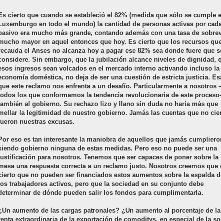
Es cierto que cuando se estableció el 82% (medida que sólo se cumple 
Luxemburgo en todo el mundo) la cantidad de personas activas por cad
pasivo era mucho más grande, contando además con una tasa de sobre
mucho mayor en aquel entonces que hoy. Es cierto que los recursos qu
recauda el Anses no alcanza hoy a pagar ese 82% sea donde fuere que s
considere. Sin embargo, que la jubilación alcance niveles de dignidad, 
esos ingresos sean volcados en el mercado interno activando incluso la
economía doméstica, no deja de ser una cuestión de estricta justicia. Es
que este reclamo nos enfrenta a un desafío. Particularmente a nosotros 
todos los que conformamos la tendencia revolucionaria de este proceso-
también al gobierno. Su rechazo lizo y llano sin duda no haría más que
mellar la legitimidad de nuestro gobierno. Jamás las cuentas que no cie
fueron nuestras excusas.
Por eso es tan interesante la maniobra de aquellos que jamás cumpliero
siendo gobierno ninguna de estas medidas. Pero eso no puede ser una
justificación para nosotros. Tenemos que ser capaces de poner sobre la
mesa una respuesta correcta a un reclamo justo. Nosotros creemos que 
cierto que no pueden ser financiados estos aumentos sobre la espalda d
los trabajadores activos, pero que la sociedad en su conjunto debe
determinar de dónde pueden salir los fondos para cumplimentarla.
¿Un aumento de las cargas patronales? ¿Un aumento al porcentaje de la
renta extraordinaria de la exportación de comoditys, en especial de la so