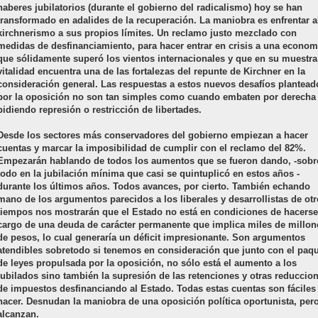
haberes jubilatorios (durante el gobierno del radicalismo) hoy se han
transformado en adalides de la recuperación. La maniobra es enfrentar a
kirchnerismo a sus propios límites. Un reclamo justo mezclado con
medidas de desfinanciamiento, para hacer entrar en crisis a una econom
que sólidamente superó los vientos internacionales y que en su muestra
vitalidad encuentra una de las fortalezas del repunte de Kirchner en la
consideración general. Las respuestas a estos nuevos desafíos plantead
por la oposición no son tan simples como cuando embaten por derecha
pidiendo represión o restricción de libertades.
Desde los sectores más conservadores del gobierno empiezan a hacer
cuentas y marcar la imposibilidad de cumplir con el reclamo del 82%.
Empezarán hablando de todos los aumentos que se fueron dando, -sobr
todo en la jubilación mínima que casi se quintuplicó en estos años -
durante los últimos años. Todos avances, por cierto. También echando
mano de los argumentos parecidos a los liberales y desarrollistas de ot
tiempos nos mostrarán que el Estado no está en condiciones de hacerse
cargo de una deuda de carácter permanente que implica miles de millon
de pesos, lo cual generaría un déficit impresionante. Son argumentos
atendibles sobretodo si tenemos en consideración que junto con el paq
de leyes propulsada por la oposición, no sólo está el aumento a los
jubilados sino también la supresión de las retenciones y otras reduccio
de impuestos desfinanciando al Estado. Todas estas cuentas son fáciles
hacer. Desnudan la maniobra de una oposición política oportunista, per
alcanzan.