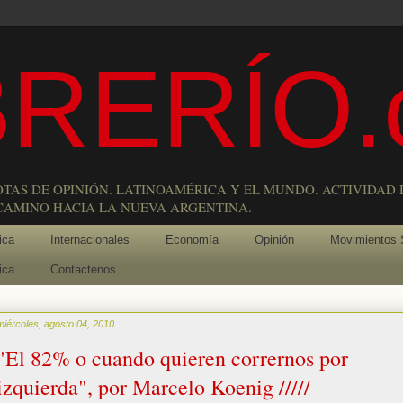
RERÍO.
OTAS DE OPINIÓN. LATINOAMÉRICA Y EL MUNDO. ACTIVIDAD 
 CAMINO HACIA LA NUEVA ARGENTINA.
ica
Internacionales
Economía
Opinión
Movimientos 
ica
Contactenos
miércoles, agosto 04, 2010
"El 82% o cuando quieren corrernos por
izquierda", por Marcelo Koenig /////