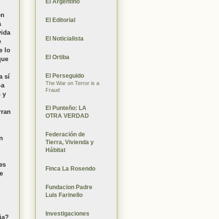
El Argentino
en
El Editorial
a
vida
El Noticialista
e
e lo
El Ortiba
que
El Perseguido
a sí
The War on Terror is a
–a
Fraud
 y
El Punteño: LA
rran
OTRA VERDAD
Federación de
n
Tierra, Vivienda y
Hábitat
es
Finca La Rosendo
e
Fundacion Padre
Luis Farinello
Investigaciones
ja?