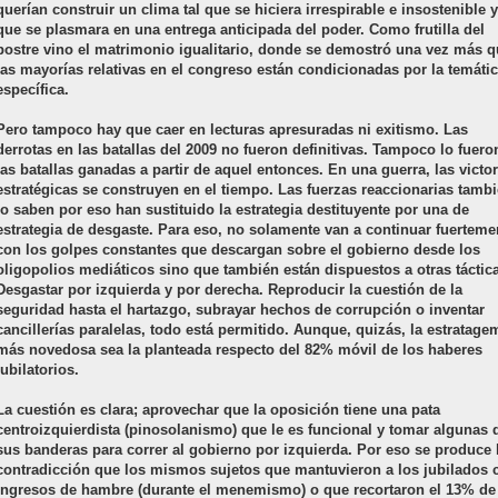
querían construir un clima tal que se hiciera irrespirable e insostenible y
que se plasmara en una entrega anticipada del poder. Como frutilla del
postre vino el matrimonio igualitario, donde se demostró una vez más 
las mayorías relativas en el congreso están condicionadas por la temáti
específica.
Pero tampoco hay que caer en lecturas apresuradas ni exitismo. Las
derrotas en las batallas del 2009 no fueron definitivas. Tampoco lo fuero
las batallas ganadas a partir de aquel entonces. En una guerra, las victor
estratégicas se construyen en el tiempo. Las fuerzas reaccionarias tamb
lo saben por eso han sustituido la estrategia destituyente por una de
estrategia de desgaste. Para eso, no solamente van a continuar fuerteme
con los golpes constantes que descargan sobre el gobierno desde los
oligopolios mediáticos sino que también están dispuestos a otras táctic
Desgastar por izquierda y por derecha. Reproducir la cuestión de la
seguridad hasta el hartazgo, subrayar hechos de corrupción o inventar
cancillerías paralelas, todo está permitido. Aunque, quizás, la estratage
más novedosa sea la planteada respecto del 82% móvil de los haberes
jubilatorios.
La cuestión es clara; aprovechar que la oposición tiene una pata
centroizquierdista (pinosolanismo) que le es funcional y tomar algunas 
sus banderas para correr al gobierno por izquierda. Por eso se produce 
contradicción que los mismos sujetos que mantuvieron a los jubilados 
ingresos de hambre (durante el menemismo) o que recortaron el 13% de