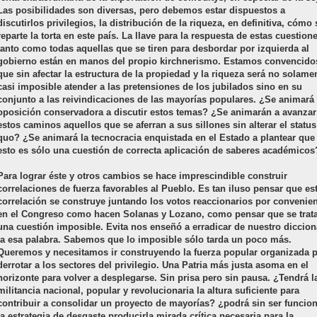
Las posibilidades son diversas, pero debemos estar dispuestos a
discutirlos privilegios, la distribución de la riqueza, en definitiva, cómo 
reparte la torta en este país. La llave para la respuesta de estas cuestion
tanto como todas aquellas que se tiren para desbordar por izquierda al
gobierno están en manos del propio kirchnerismo. Estamos convencido
que sin afectar la estructura de la propiedad y la riqueza será no solame
casi imposible atender a las pretensiones de los jubilados sino en su
conjunto a las reivindicaciones de las mayorías populares. ¿Se animará 
oposición conservadora a discutir estos temas? ¿Se animarán a avanzar
estos caminos aquellos que se aferran a sus sillones sin alterar el status
quo? ¿Se animará la tecnocracia enquistada en el Estado a plantear que
esto es sólo una cuestión de correcta aplicación de saberes académicos
Para lograr éste y otros cambios se hace imprescindible construir
correlaciones de fuerza favorables al Pueblo. Es tan iluso pensar que es
correlación se construye juntando los votos reaccionarios por convenie
en el Congreso como hacen Solanas y Lozano, como pensar que se trat
una cuestión imposible. Evita nos enseñó a erradicar de nuestro diccion
la esa palabra. Sabemos que lo imposible sólo tarda un poco más.
Queremos y necesitamos ir construyendo la fuerza popular organizada 
derrotar a los sectores del privilegio. Una Patria más justa asoma en el
horizonte para volver a desplegarse. Sin prisa pero sin pausa. ¿Tendrá l
militancia nacional, popular y revolucionaria la altura suficiente para
contribuir a consolidar un proyecto de mayorías? ¿podrá sin ser funcion
la estrategia de desgaste producirla mirada crítica necesaria para la