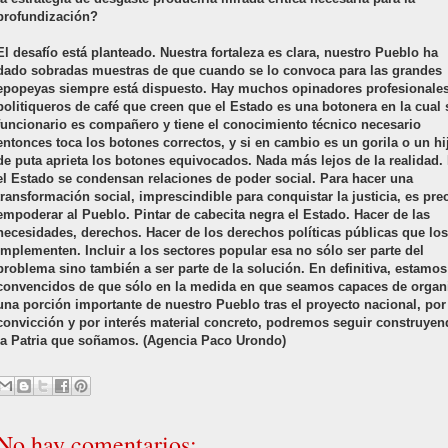
profundización?
El desafío está planteado. Nuestra fortaleza es clara, nuestro Pueblo ha
dado sobradas muestras de que cuando se lo convoca para las grandes
epopeyas siempre está dispuesto. Hay muchos opinadores profesionales
politiqueros de café que creen que el Estado es una botonera en la cual s
funcionario es compañero y tiene el conocimiento técnico necesario
entonces toca los botones correctos, y si en cambio es un gorila o un hi
de puta aprieta los botones equivocados. Nada más lejos de la realidad.
el Estado se condensan relaciones de poder social. Para hacer una
transformación social, imprescindible para conquistar la justicia, es pre
empoderar al Pueblo. Pintar de cabecita negra el Estado. Hacer de las
necesidades, derechos. Hacer de los derechos políticas públicas que los
implementen. Incluir a los sectores popular esa no sólo ser parte del
problema sino también a ser parte de la solución. En definitiva, estamos
convencidos de que sólo en la medida en que seamos capaces de organ
una porción importante de nuestro Pueblo tras el proyecto nacional, por
convicción y por interés material concreto, podremos seguir construye
la Patria que soñamos. (Agencia Paco Urondo)
No hay comentarios: