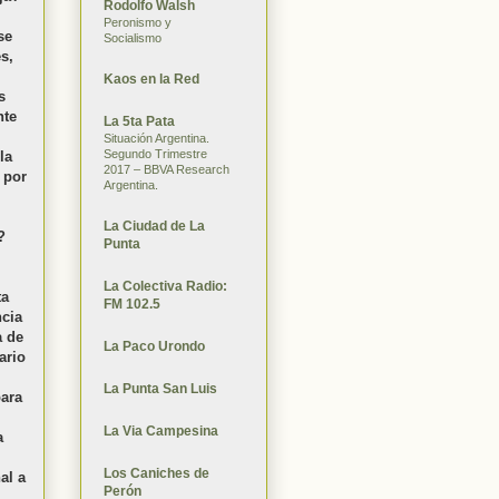
Rodolfo Walsh
Peronismo y
se
Socialismo
es,
Kaos en la Red
s
nte
La 5ta Pata
Situación Argentina.
Segundo Trimestre
la
2017 – BBVA Research
 por
Argentina.
La Ciudad de La
?
Punta
La Colectiva Radio:
ta
FM 102.5
ncia
a de
La Paco Urondo
ario
La Punta San Luis
para
La Via Campesina
a
Los Caniches de
al a
Perón