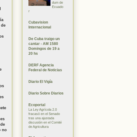
dum de
Ecuado
l
r
ía
Cubavision
 de
Internacional
os
De Cuba traigo un
cantar - AM 1580
Domingos de 19 a
20 hs
DERF Agencia
e
Federal de Noticias
Diario El Vigía
ros
Diario Sobre Diarios
es
Ecoportal
uete
La Ley Agrícola 2.0
fracasó en el Senado
tras una ajustada
nes
discusión en el Comité
 de
de Agricultura
o no