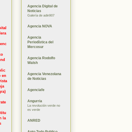
Agencia Digital de
Noticias
Galería de adin907
Agencia NOVA
ital
era
Agencia
Periodística del
genc
Mercosur
co
Agencia Rodolfo
ond
Walsh
lic
Agencia Venezolana
 en
de Noticias
ista
ja
Agenciafe
ra)
Angurria
rate
La revolución verde no
es verde
titu
n la
ANRED
s
Apto Todo Publico