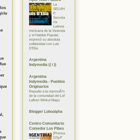
La
 los
SELVIH
irle
P,
Secreta
ría
Latinoa
se
mericana de la Vivienda
y el Habitat Popular,
expresó su absoluta
solidaridad con Luis
D'Elía
ue
Argentina
 fue
Indymedia (( i ))
s
ber
Argentina
Indymedia - Pueblos
 que
Originarios
Repudio a la represiÃ³n
de la comunidad del Lof
Lafken Winkul Mapu
Blogger Loboalpha
l,
Centro Comunitario
Comedor Los Pibes
a
[Prensa
 que
OSyP