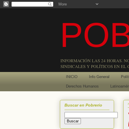
POB
INFORMACIÓN LAS 24 HORAS. N
SINDICALES Y POLÍTICOS EN EL
INICIO
Info General
Polít
Derechos Humanos
Latinoamér
Buscar en Pobrerío