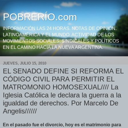
POBRERÍO.com
INFORMACIÓN LAS 24 HORAS. NOTAS DE OPINIÓN.
LATINOAMÉRICA Y EL MUNDO. ACTIVIDAD DE LOS
MOVIMIENTOS SOCIALES, SINDICALES Y POLÍTICOS
EN EL CAMINO HACIA LA NUEVA ARGENTINA.
JUEVES, JULIO 15, 2010
EL SENADO DEFINE SI REFORMA EL
CÓDIGO CIVIL PARA PERMITIR EL
MATROMONIO HOMOSEXUAL//// La
Iglesia Católica le declara la guerra a la
igualdad de derechos. Por Marcelo De
Angelis//////
En el pasado fue el divorcio, hoy es el matrimonio para