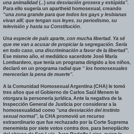
una animalidad
(...)
una desviación grosera y estúpida”.
Para ello sugería un apartheid homosexual, creando
“una zona grande para que todos los gays y lesbianas
vivan allí; que tengan sus leyes, su periodismo, su
televisión y hasta su Constitución.
Una especie de país aparte, con mucha libertad. Ya sé
que me van a acusar de propiciar la segregación. Sería
en todo caso, una discriminación a favor de la libertad”.
Ese mismo año, el mediático sacerdote José María
Lombardero, que tenía un programa dirigido a los niños,
declaró en un programa radial que
“
los homosexuales
merecerían la pena de muerte”
.
A la Comunidad Homosexual Argentina (CHA) le tomó
tres años que el Gobierno de Carlos Saúl Menem le
otorgara la personería jurídica. Ante la negativa de la
Inspección General de Justicia por considerar a la
homosexualidad como
“una desviación del instinto
sexual normal”,
la CHA promovió un recurso
extraordinario que fue rechazado por la Corte Suprema
menemista por siete votos contra dos, para beneplácito