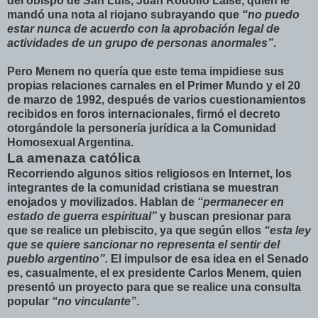
del obispo de San Luis, Juan Rodolfo Laise, quien le
mandó una nota al riojano subrayando que
“no puedo
estar nunca de acuerdo con la aprobación legal de
actividades de un grupo de personas anormales”
.
Pero Menem no quería que este tema impidiese sus
propias relaciones carnales en el Primer Mundo y el 20
de marzo de 1992, después de varios cuestionamientos
recibidos en foros internacionales, firmó el decreto
otorgándole la personería jurídica a la Comunidad
Homosexual Argentina.
La amenaza católica
Recorriendo algunos sitios religiosos en Internet, los
integrantes de la comunidad cristiana se muestran
enojados y movilizados. Hablan de
“permanecer en
estado de guerra espiritual”
y buscan presionar para
que se realice un plebiscito, ya que según ellos
“esta ley
que se quiere sancionar no representa el sentir del
pueblo argentino”.
El impulsor de esa idea en el Senado
es, casualmente, el ex presidente Carlos Menem, quien
presentó un proyecto para que se realice una consulta
popular
“no vinculante”
.